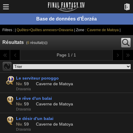
Base de données d'Éorzéa
Filtres : |
Quêtes>Quêtes annexes>Dravania
| Zone :
Caverne de Matoya
|
Résultats
(
6
résultat(s))
Page 1 / 1
Le serviteur poroggo
Niv.
59
Caverne de Matoya
Dravania
Le rêve d'un balai
Niv.
59
Caverne de Matoya
Dravania
Le désir d'un balai
Niv.
59
Caverne de Matoya
Dravania