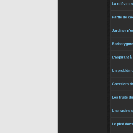
La relève en
Partie de c
Jardiner n'e
Borborygme
L'aspirant 
Un problème
Grossiers d
Les fruits d
Une racine q
Le pied dans