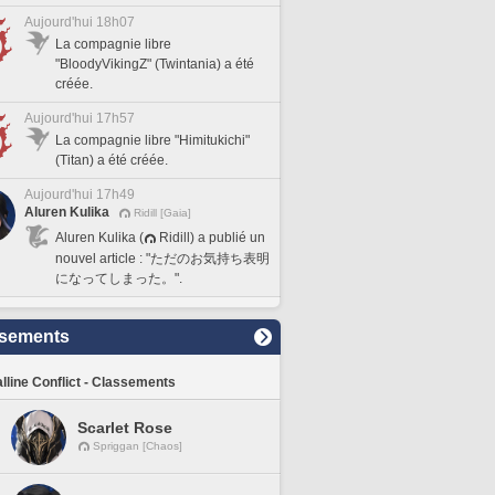
Aujourd'hui 18h07
La compagnie libre
"BloodyVikingZ" (Twintania) a été
créée.
Aujourd'hui 17h57
La compagnie libre "Himitukichi"
(Titan) a été créée.
Aujourd'hui 17h49
Aluren Kulika
Ridill [Gaia]
Aluren Kulika (
Ridill) a publié un
nouvel article : "ただのお気持ち表明
になってしまった。".
sements
lline Conflict - Classements
Scarlet Rose
Spriggan [Chaos]