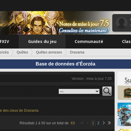
FFXIV
Guides du jeu
Communauté
Cla
orzéa
Quêtes
Quêtes annexes
Dravania
Base de données d'Éorzéa
Version : mise à jour 7.55
e des cieux de Dravania
Résultats
1
à
50
sur un total de
63
1
2