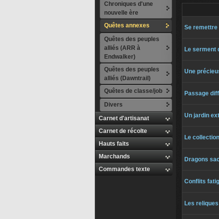
Chroniques d'une
nouvelle ère
Quêtes annexes
Se remettre 
Quêtes des peuples
alliés (ARR à
Le serment 
Endwalker)
Quêtes des peuples
Une précieus
alliés (Dawntrail)
Quêtes de classe/job
Passage diff
Divers
Un jardin ex
Carnet d'artisanat
Carnet de récolte
Le collectio
Hauts faits
Marchands
Dragons sa
Commandes texte
Conflits fati
Les reliques