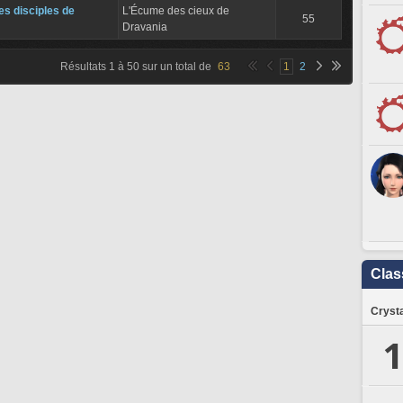
des disciples de
L'Écume des cieux de
55
Dravania
Résultats
1
à
50
sur un total de
63
1
2
Clas
Crysta
1