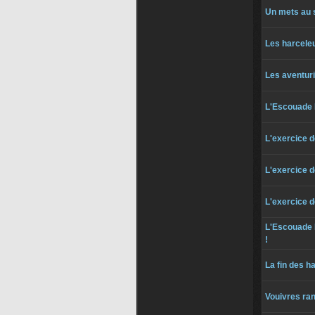
Un mets au
Les harcele
Les aventuri
L'Escouade
L'exercice 
L'exercice 
L'exercice 
L'Escouade 
!
La fin des h
Vouivres ra