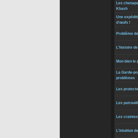
Les chenapa
Khash
Une expéditi
d'œufs !
Problème de
L'histoire 
Mon bien le 
La Garde-p
problèmes
Les protecte
Les patrouil
Les crainte
L'intuition 