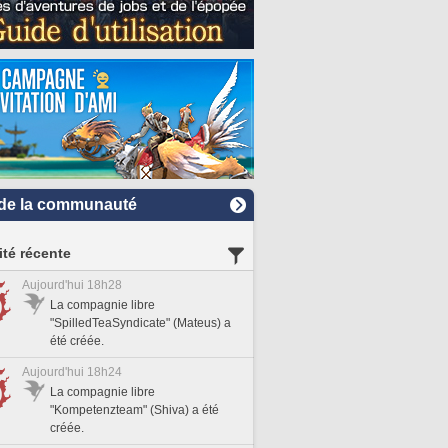
de la communauté
ité récente
Aujourd'hui 18h28
La compagnie libre
"SpilledTeaSyndicate" (Mateus) a
été créée.
Aujourd'hui 18h24
La compagnie libre
"Kompetenzteam" (Shiva) a été
créée.