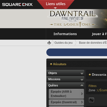
Informations
Jouer à 
Guides du jeu
Base de données d'É
Résultats
Objets
Dravania
Missions
Quêtes
Filtres
Zone :
L'Écum
Épopée (ARR à
Endwalker)
Épopée (Dawntrail)