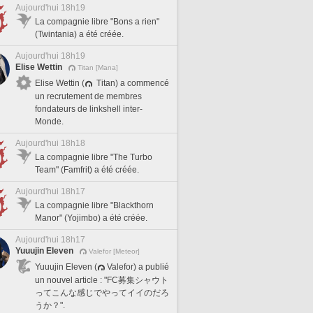
Aujourd'hui 18h19
La compagnie libre "Bons a rien"
(Twintania) a été créée.
Aujourd'hui 18h19
Elise Wettin
Titan [Mana]
Elise Wettin (
Titan) a commencé
un recrutement de membres
fondateurs de linkshell inter-
Monde.
Aujourd'hui 18h18
La compagnie libre "The Turbo
Team" (Famfrit) a été créée.
Aujourd'hui 18h17
La compagnie libre "Blackthorn
Manor" (Yojimbo) a été créée.
Aujourd'hui 18h17
Yuuujin Eleven
Valefor [Meteor]
Yuuujin Eleven (
Valefor) a publié
un nouvel article : "FC募集シャウト
ってこんな感じでやってイイのだろ
うか？".