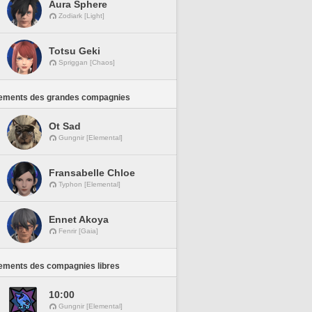
Aura Sphere
Zodiark [Light]
Totsu Geki
Spriggan [Chaos]
ements des grandes compagnies
Ot Sad
Gungnir [Elemental]
Fransabelle Chloe
Typhon [Elemental]
Ennet Akoya
Fenrir [Gaia]
ements des compagnies libres
10:00
Gungnir [Elemental]