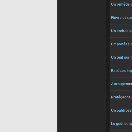
Un remède qu
Fièvre et sa
Un endroit s
Emportées p
Un œuf sur l
Espèces im
Attroupemen
Protégeons 
Un oubli pes
Le goût de la