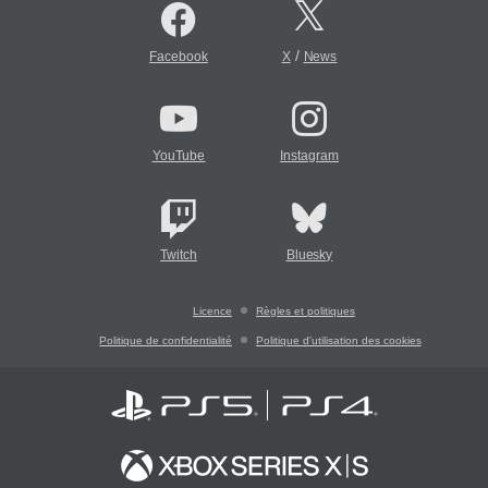
/
Facebook
X
News
YouTube
Instagram
Twitch
Bluesky
Licence
Règles et politiques
Politique de confidentialité
Politique d'utilisation des cookies