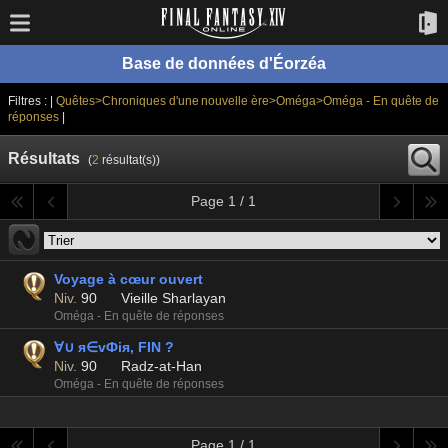
Base de données d'Éorzéa
Filtres : |
Quêtes>Chroniques d'une nouvelle ère>Oméga>Oméga - En quête de
réponses
|
Résultats
(
2
résultat(s))
Page 1 / 1
Voyage à cœur ouvert
Niv.
90
Vieille Sharlayan
Oméga - En quête de réponses
∀∪ я∈vФiя, FIN ?
Niv.
90
Radz-at-Han
Oméga - En quête de réponses
Page 1 / 1