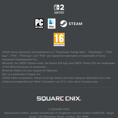
©2026 Sony Interactive Entertainment LLC."PlayStation Family Mark", "PlayStation", "PS5
logo", "PS5", "PS4 logo" and "PS4" are registered trademarks or trademarks of Sony
Interactive Entertainment Inc.
Microsoft, the XBOX Sphere mark, the Series X|S logo and XBOX Series X|S are trademarks
of the Microsoft group of companies.
Nintendo Switch est une marque de Nintendo.
Mac is a trademark of Apple Inc.
©2026 Valve Corporation. Steam et le logo Steam sont des marques déposées et/ou des
marques enregistrées par Valve Corporation aux É.U. et/ou dans d'autres pays.
© SQUARE ENIX
Square Enix Limited, société immatriculée en Angleterre sous le numéro 01804186 - Siège
social : 240 Blackfriars Road, London, SE1 8NW.