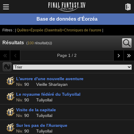
Base de données d'Éorzéa
Filtres : |
Quêtes>Épopée (Dawntrail)>Chroniques de l'aurore
|
Résultats
(
100
résultat(s))
Page 1 / 2
L'aurore d'une nouvelle aventure
Niv.
90
Vieille Sharlayan
Le royaume fédéré du Tuliyollal
Niv.
90
Tuliyollal
Visite de la capitale
Niv.
90
Tuliyollal
Sur les pas de l'Aurarque
Niv.
90
Tuliyollal