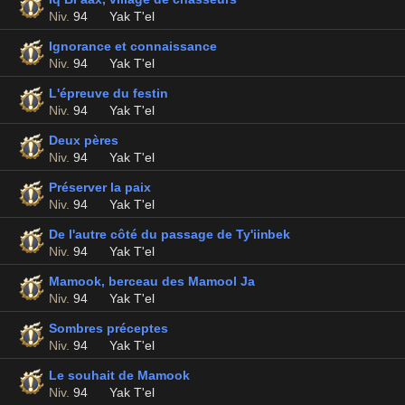
Niv.
94
Yak T'el
Ignorance et connaissance
Niv.
94
Yak T'el
L'épreuve du festin
Niv.
94
Yak T'el
Deux pères
Niv.
94
Yak T'el
Préserver la paix
Niv.
94
Yak T'el
De l'autre côté du passage de Ty'iinbek
Niv.
94
Yak T'el
Mamook, berceau des Mamool Ja
Niv.
94
Yak T'el
Sombres préceptes
Niv.
94
Yak T'el
Le souhait de Mamook
Niv.
94
Yak T'el