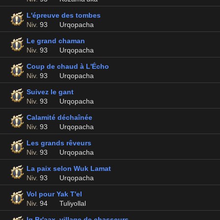
L'épreuve des tombes
Niv.
93
Urqopacha
Le grand chaman
Niv.
93
Urqopacha
Coup de chaud à L'Écho
Niv.
93
Urqopacha
Suivez le gant
Niv.
93
Urqopacha
Calamité déchaînée
Niv.
93
Urqopacha
Les grands rêveurs
Niv.
93
Urqopacha
La paix selon Wuk Lamat
Niv.
93
Urqopacha
Vol pour Yak T'el
Niv.
94
Tuliyollal
Iq Br'aax, village de chasseurs