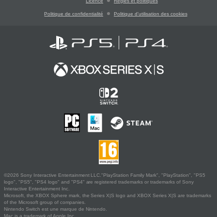
Licence
Règles et politiques
Politique de confidentialité
Politique d'utilisation des cookies
©2026 Sony Interactive Entertainment LLC."PlayStation Family Mark", "PlayStation", "PS5
logo", "PS5", "PS4 logo" and "PS4" are registered trademarks or trademarks of Sony
Interactive Entertainment Inc.
Microsoft, the XBOX Sphere mark, the Series X|S logo and XBOX Series X|S are trademarks
of the Microsoft group of companies.
Nintendo Switch est une marque de Nintendo.
Mac is a trademark of Apple Inc.