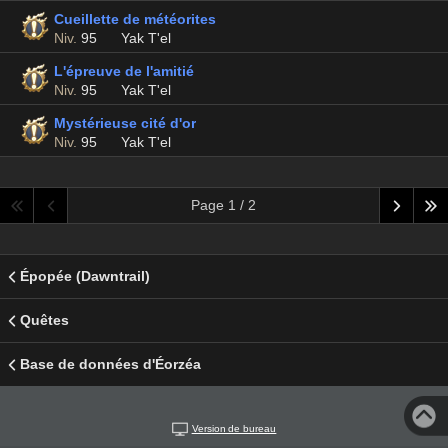
Cueillette de météorites
Niv.
95
Yak T'el
L'épreuve de l'amitié
Niv.
95
Yak T'el
Mystérieuse cité d'or
Niv.
95
Yak T'el
Page 1 / 2
Épopée (Dawntrail)
Quêtes
Base de données d'Éorzéa
Version de bureau