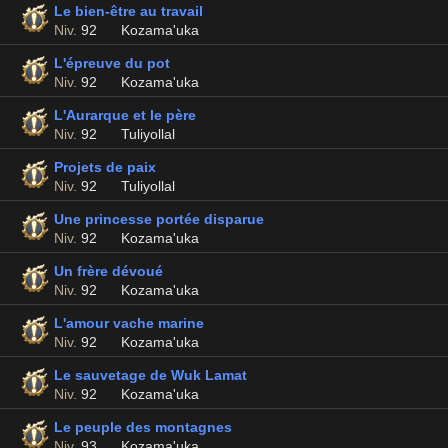
Le bien-être au travail
Niv.
92
Kozama'uka
L'épreuve du pot
Niv.
92
Kozama'uka
L'Aurarque et le père
Niv.
92
Tuliyollal
Projets de paix
Niv.
92
Tuliyollal
Une princesse portée disparue
Niv.
92
Kozama'uka
Un frère dévoué
Niv.
92
Kozama'uka
L'amour vache marine
Niv.
92
Kozama'uka
Le sauvetage de Wuk Lamat
Niv.
92
Kozama'uka
Le peuple des montagnes
Niv.
93
Kozama'uka