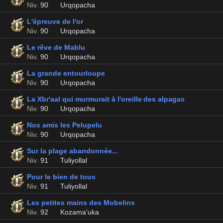
Niv.
90
Urqopacha
L'épreuve de l'or
Niv.
90
Urqopacha
Le rêve de Mablu
Niv.
90
Urqopacha
La grande entourloupe
Niv.
90
Urqopacha
La Xbr'aal qui murmurait à l'oreille des alpagas
Niv.
90
Urqopacha
Nos amis les Pelupelu
Niv.
90
Urqopacha
Sur la plage abandonnée...
Niv.
91
Tuliyollal
Pour le bien de tous
Niv.
91
Tuliyollal
Les petites mains des Mobelins
Niv.
92
Kozama'uka