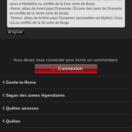
cieux d’Abalathia ou conflits de la 1ere zone de Bozja
-Peine: aléas de Avant pays Dravanien / Écume des cieux de Dravania 
ou conflits de la 2eme zone de Bozja
-Terreur: aléas de Arrière pays Dravanien (accessible via Idyllée) / Azys 
Lla ou conflits de la 3e zone de Bozja
Vous devez vous connecter pour écrire un commentaire.
Connexion
Garde-la-Reine
Sagas des armes légendaires
Quêtes annexes
Quêtes