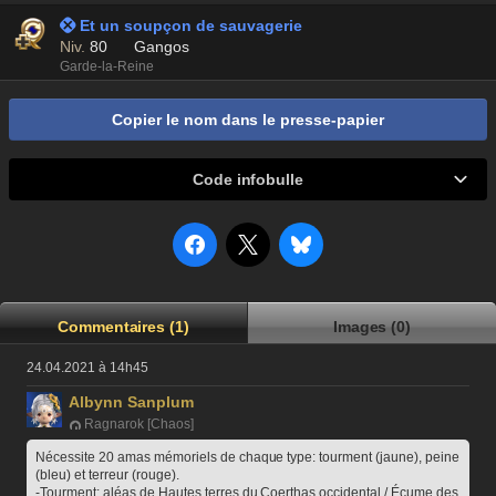
 Et un soupçon de sauvagerie
Niv.
80
Gangos
Garde-la-Reine
Copier le nom dans le presse-papier
Code infobulle
Commentaires (1)
Images (0)
24.04.2021 à 14h45
Albynn Sanplum
Ragnarok [Chaos]
Nécessite 20 amas mémoriels de chaque type: tourment (jaune), peine 
(bleu) et terreur (rouge).
-Tourment: aléas de Hautes terres du Coerthas occidental / Écume des 