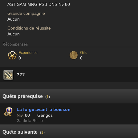
AST SAM MRG PSB DNS Nv 80
Grande compagnie
Aucun
Conditions de réussite
Aucun
Récompenses
Expérience
Gils
0
0
???
Quête prérequise
(
1
)
La forge avant la boisson
Niv.
80
Gangos
Garde-la-Reine
Quête suivante
(
1
)