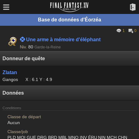
Base de données d'Éorzéa
1
0
 Une arme à mémoire d'éléphant
Niv.
80
Garde-la-Reine
Donneur de quête
Zlatan
Gangos
X : 6.1 Y : 4.9
Données
Conditions
Classe de départ
Aucun
Classe/job
PLD MOI GUE DRG BRD MBL MNO INV ÉRU NIN MCH CHN