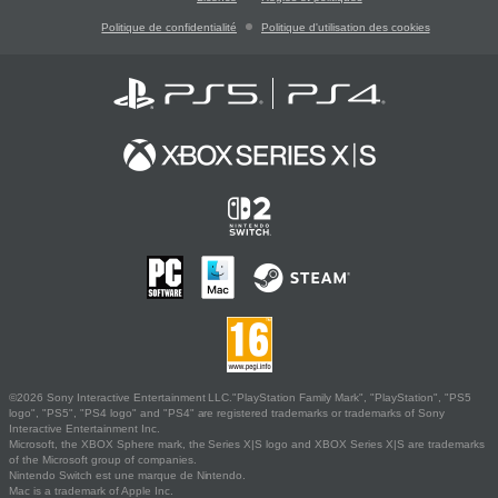
Politique de confidentialité
Politique d'utilisation des cookies
©2026 Sony Interactive Entertainment LLC."PlayStation Family Mark", "PlayStation", "PS5
logo", "PS5", "PS4 logo" and "PS4" are registered trademarks or trademarks of Sony
Interactive Entertainment Inc.
Microsoft, the XBOX Sphere mark, the Series X|S logo and XBOX Series X|S are trademarks
of the Microsoft group of companies.
Nintendo Switch est une marque de Nintendo.
Mac is a trademark of Apple Inc.