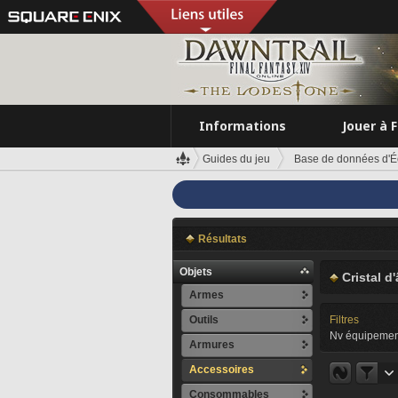
Informations
Jouer à 
Guides du jeu
Base de données d'É
Résultats
Objets
Cristal d
Armes
Outils
Filtres
Nv équipemen
Armures
Accessoires
Consommables