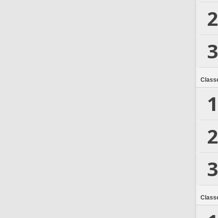
2
3
Class
1
2
3
Class