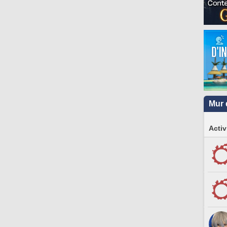
Mur 
Activ