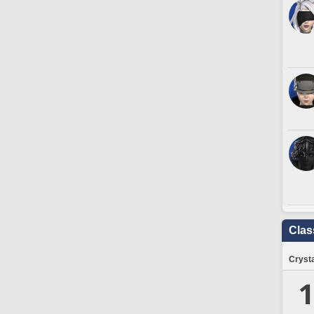
Clas
Crysta
1