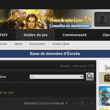
FFXIV
Guides du jeu
Communauté
Cla
orzéa
Objets
Accessoires
Cristal d'âme
Base de données d'Éorzéa
Version : mise à jour 7.55
'âme
t :
91-100
Résultats
0
à
0
sur un total de
0
1