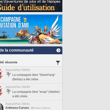
de la communauté
ité récente
Aujourd'hui 16h50
La compagnie libre "SilverFang"
(Belias) a été créée.
Aujourd'hui 16h49
La compagnie libre "enaa" (Valefor)
a été créée.
Aujourd'hui 16h41
Animasu Curusu
Hades [Mana]