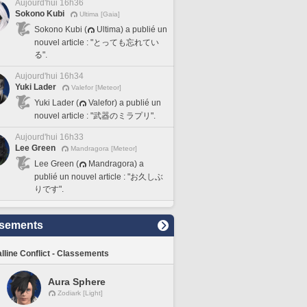
Aujourd'hui 16h36
Sokono Kubi
Ultima [Gaia]
Sokono Kubi (
Ultima) a publié un
nouvel article : "とっても忘れてい
る".
Aujourd'hui 16h34
Yuki Lader
Valefor [Meteor]
Yuki Lader (
Valefor) a publié un
nouvel article : "武器のミラプリ".
Aujourd'hui 16h33
Lee Green
Mandragora [Meteor]
Lee Green (
Mandragora) a
publié un nouvel article : "お久しぶ
りです".
sements
lline Conflict - Classements
Aura Sphere
Zodiark [Light]