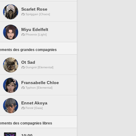
Scarlet Rose
Spriggan [Chaos]
Miyu Edelfelt
Phoenix [Light]
ements des grandes compagnies
Ot Sad
Gungnir [Elemental]
Fransabelle Chloe
Typhon [Elemental]
Ennet Akoya
Fenrir [Gaia]
ements des compagnies libres
10:00