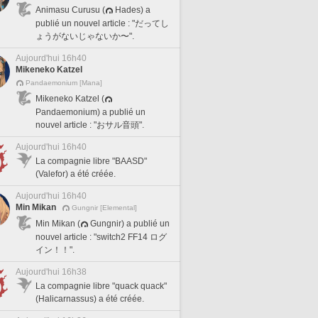
Animasu Curusu (
Hades) a
publié un nouvel article : "だってし
ょうがないじゃないか〜".
Aujourd'hui 16h40
Mikeneko Katzel
Pandaemonium [Mana]
Mikeneko Katzel (
Pandaemonium) a publié un
nouvel article : "おサル音頭".
Aujourd'hui 16h40
La compagnie libre "BAASD"
(Valefor) a été créée.
Aujourd'hui 16h40
Min Mikan
Gungnir [Elemental]
Min Mikan (
Gungnir) a publié un
nouvel article : "switch2 FF14 ログ
イン！！".
Aujourd'hui 16h38
La compagnie libre "quack quack"
(Halicarnassus) a été créée.