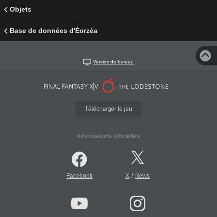
Objets
Base de données d'Éorzéa
Version de bureau
Télécharger le jeu
Informations officielles
/
Facebook
X
News