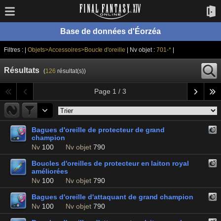
Base de données d'Éorzéa
Filtres : |
Objets>Accessoires>Boucle d'oreille
| Nv objet :
701-*
|
Résultats
(
126
résultat(s))
Page 1 / 3
Bagues d'oreille de protecteur de grand
champion
Nv
100
Nv objet
790
Boucles d'oreilles de protecteur en laiton royal
améliorées
Nv
100
Nv objet
790
Bagues d'oreille d'attaquant de grand champion
Nv
100
Nv objet
790