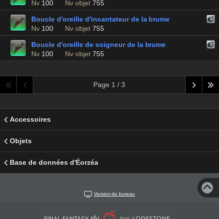
Nv
100
Nv objet
755
Boucle d'oreille d'incantateur de la brume
Nv
100
Nv objet
755
Boucle d'oreille de soigneur de la brume
Nv
100
Nv objet
755
Page 1 / 3
Accessoires
Objets
Base de données d'Éorzéa
Version de bureau