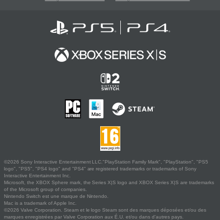
©2026 Sony Interactive Entertainment LLC."PlayStation Family Mark", "PlayStation", "PS5
logo", "PS5", "PS4 logo" and "PS4" are registered trademarks or trademarks of Sony
Interactive Entertainment Inc.
Microsoft, the XBOX Sphere mark, the Series X|S logo and XBOX Series X|S are trademarks
of the Microsoft group of companies.
Nintendo Switch est une marque de Nintendo.
Mac is a trademark of Apple Inc.
©2026 Valve Corporation. Steam et le logo Steam sont des marques déposées et/ou des
marques enregistrées par Valve Corporation aux É.U. et/ou dans d'autres pays.