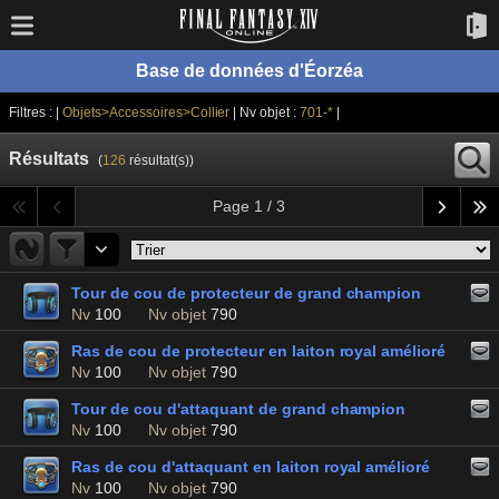
Base de données d'Éorzéa
Filtres : |
Objets>Accessoires>Collier
| Nv objet :
701-*
|
Résultats
(
126
résultat(s))
Page 1 / 3
Tour de cou de protecteur de grand champion
Nv
100
Nv objet
790
Ras de cou de protecteur en laiton royal amélioré
Nv
100
Nv objet
790
Tour de cou d'attaquant de grand champion
Nv
100
Nv objet
790
Ras de cou d'attaquant en laiton royal amélioré
Nv
100
Nv objet
790