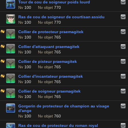
Tour de cou de soigneur poids lourd
Nv
100
Nv objet
770
Ras de cou de soigneur de courtisan assidu
Nv
100
Nv objet
770
Collier de protecteur praemagitek
Nv
100
Nv objet
765
Collier d'attaquant praemagitek
Nv
100
Nv objet
765
Collier de pisteur praemagitek
Nv
100
Nv objet
765
Collier d'incantateur praemagitek
Nv
100
Nv objet
765
Collier de soigneur praemagitek
Nv
100
Nv objet
765
Gorgerin de protecteur de champion au visage
d'ange
Nv
100
Nv objet
760
Ras de cou de protecteur du roman royal