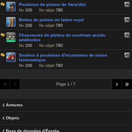
Poulaines de pisteur de Vana'diel
Nv
100
Nv objet
780
Bottes de pisteur en laiton royal
Nv
100
Nv objet
780
Chaussures de pisteur de courtisan assidu
améliorées
Nv
100
Nv objet
780
Souliers à poulaines d'incantateur de vision
fantomatique
Nv
100
Nv objet
780
Page 1 / 7
Armures
Objets
Base de données d'Éorzéa