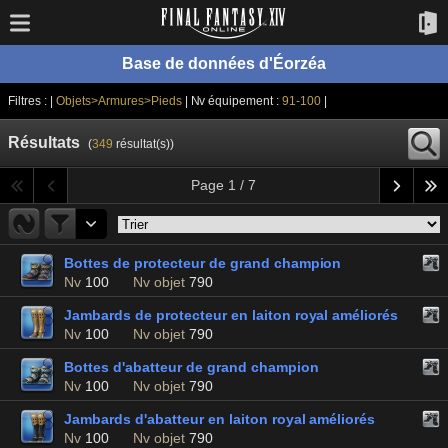
Base de données d'Éorzéa
Filtres : |
Objets>Armures>Pieds
| Nv équipement :
91-100
|
Résultats
(
349
résultat(s))
Page 1 / 7
Bottes de protecteur de grand champion
Nv
100
Nv objet
790
Jambards de protecteur en laiton royal améliorés
Nv
100
Nv objet
790
Bottes d'abatteur de grand champion
Nv
100
Nv objet
790
Jambards d'abatteur en laiton royal améliorés
Nv
100
Nv objet
790