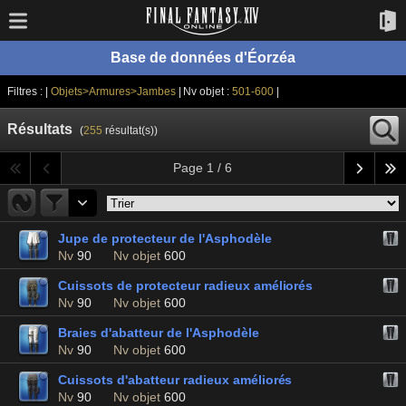
Base de données d'Éorzéa
Filtres : |
Objets>Armures>Jambes
| Nv objet :
501-600
|
Résultats
(
255
résultat(s))
Page 1 / 6
Jupe de protecteur de l'Asphodèle
Nv
90
Nv objet
600
Cuissots de protecteur radieux améliorés
Nv
90
Nv objet
600
Braies d'abatteur de l'Asphodèle
Nv
90
Nv objet
600
Cuissots d'abatteur radieux améliorés
Nv
90
Nv objet
600