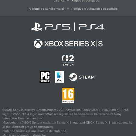
Licence
Règles et politiques
Politique de confidentialité
Politique d'utilisation des cookies
©2026 Sony Interactive Entertainment LLC."PlayStation Family Mark", "PlayStation", "PS5
logo", "PS5", "PS4 logo" and "PS4" are registered trademarks or trademarks of Sony
Interactive Entertainment Inc.
Microsoft, the XBOX Sphere mark, the Series X|S logo and XBOX Series X|S are trademarks
of the Microsoft group of companies.
Nintendo Switch est une marque de Nintendo.
Mac is a trademark of Apple Inc.