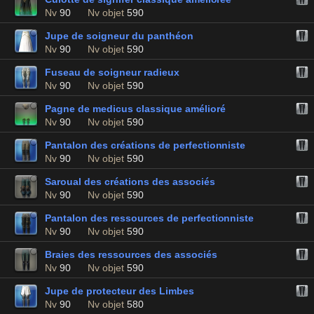
Nv
90
Nv objet
590
Jupe de soigneur du panthéon
Nv
90
Nv objet
590
Fuseau de soigneur radieux
Nv
90
Nv objet
590
Pagne de medicus classique amélioré
Nv
90
Nv objet
590
Pantalon des créations de perfectionniste
Nv
90
Nv objet
590
Saroual des créations des associés
Nv
90
Nv objet
590
Pantalon des ressources de perfectionniste
Nv
90
Nv objet
590
Braies des ressources des associés
Nv
90
Nv objet
590
Jupe de protecteur des Limbes
Nv
90
Nv objet
580