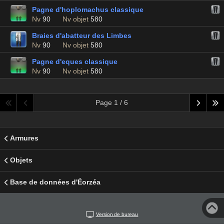
Pagne d'hoplomachus classique
Nv
90
Nv objet
580
Braies d'abatteur des Limbes
Nv
90
Nv objet
580
Pagne d'eques classique
Nv
90
Nv objet
580
Page 1 / 6
Armures
Objets
Base de données d'Éorzéa
Version de bureau