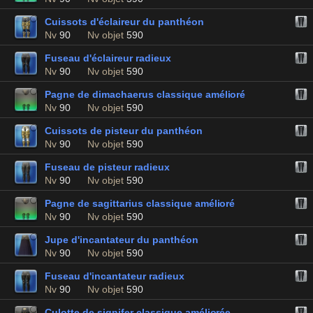
Cuissots d'éclaireur du panthéon
Nv
90
Nv objet
590
Fuseau d'éclaireur radieux
Nv
90
Nv objet
590
Pagne de dimachaerus classique amélioré
Nv
90
Nv objet
590
Cuissots de pisteur du panthéon
Nv
90
Nv objet
590
Fuseau de pisteur radieux
Nv
90
Nv objet
590
Pagne de sagittarius classique amélioré
Nv
90
Nv objet
590
Jupe d'incantateur du panthéon
Nv
90
Nv objet
590
Fuseau d'incantateur radieux
Nv
90
Nv objet
590
Culotte de signifer classique améliorée