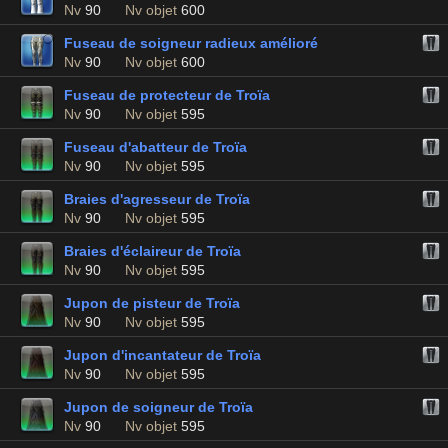
Nv
90
Nv objet
600
Fuseau de soigneur radieux amélioré
Nv
90
Nv objet
600
Fuseau de protecteur de Troïa
Nv
90
Nv objet
595
Fuseau d'abatteur de Troïa
Nv
90
Nv objet
595
Braies d'agresseur de Troïa
Nv
90
Nv objet
595
Braies d'éclaireur de Troïa
Nv
90
Nv objet
595
Jupon de pisteur de Troïa
Nv
90
Nv objet
595
Jupon d'incantateur de Troïa
Nv
90
Nv objet
595
Jupon de soigneur de Troïa
Nv
90
Nv objet
595