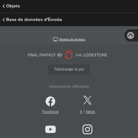
Objets
Base de données d'Éorzéa
Version de bureau
Télécharger le jeu
Informations officielles
/
Facebook
X
News