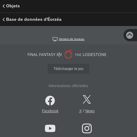
Objets
Base de données d'Éorzéa
Version de bureau
Télécharger le jeu
Informations officielles
/
Facebook
X
News