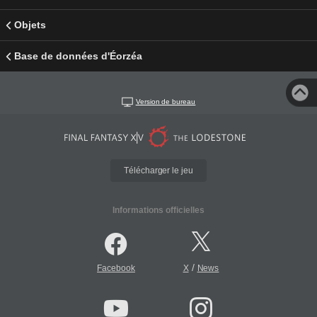
Objets
Base de données d'Éorzéa
Version de bureau
Télécharger le jeu
Informations officielles
/
Facebook
X
News