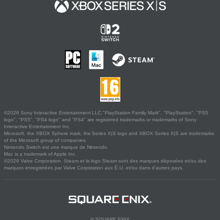
©2026 Sony Interactive Entertainment LLC."PlayStation Family Mark", "PlayStation", "PS5
logo", "PS5", "PS4 logo" and "PS4" are registered trademarks or trademarks of Sony
Interactive Entertainment Inc.
Microsoft, the XBOX Sphere mark, the Series X|S logo and XBOX Series X|S are trademarks
of the Microsoft group of companies.
Nintendo Switch est une marque de Nintendo.
Mac is a trademark of Apple Inc.
©2026 Valve Corporation. Steam et le logo Steam sont des marques déposées et/ou des
marques enregistrées par Valve Corporation aux É.U. et/ou dans d'autres pays.
© SQUARE ENIX