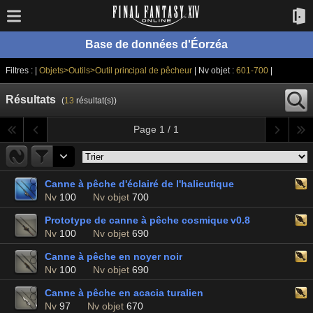
Base de données d'Éorzéa
Filtres : |
Objets>Outils>Outil principal de pêcheur
| Nv objet :
601-700
|
Résultats
(
13
résultat(s))
Page 1 / 1
Canne à pêche d'éclairé de l'halieutique
Nv
100
Nv objet
700
Prototype de canne à pêche cosmique v0.8
Nv
100
Nv objet
690
Canne à pêche en noyer noir
Nv
100
Nv objet
690
Canne à pêche en acacia turalien
Nv
97
Nv objet
670