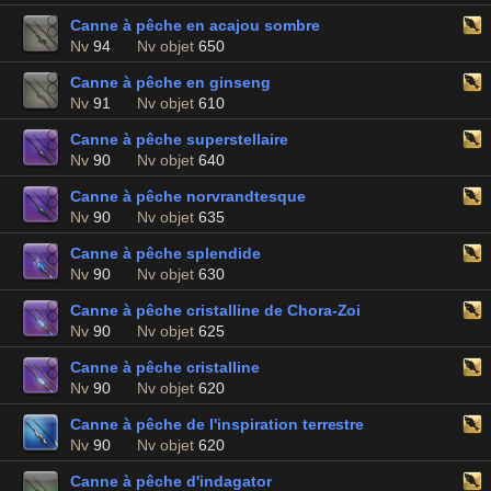
Canne à pêche en acajou sombre
Nv
94
Nv objet
650
Canne à pêche en ginseng
Nv
91
Nv objet
610
Canne à pêche superstellaire
Nv
90
Nv objet
640
Canne à pêche norvrandtesque
Nv
90
Nv objet
635
Canne à pêche splendide
Nv
90
Nv objet
630
Canne à pêche cristalline de Chora-Zoi
Nv
90
Nv objet
625
Canne à pêche cristalline
Nv
90
Nv objet
620
Canne à pêche de l'inspiration terrestre
Nv
90
Nv objet
620
Canne à pêche d'indagator