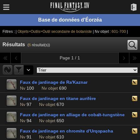
Base de données d'Éorzéa
Filtres : |
Objets>Outils>Outil secondaire de botaniste
| Nv objet :
601-700
|
Résultats
(
6
résultat(s))
Page 1 / 1
Faux de jardinage de Ra'Kaznar
Nv
100
Nv objet
690
Faux de jardinage en titane aurifère
Nv
97
Nv objet
670
Faux de jardinage en alliage de cobalt-tungstène
Nv
94
Nv objet
650
Faux de jardinage en chromite d'Urqopacha
Nv
91
Nv objet
610