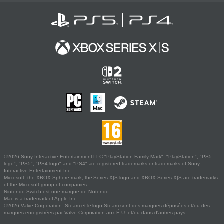
©2026 Sony Interactive Entertainment LLC."PlayStation Family Mark", "PlayStation", "PS5
logo", "PS5", "PS4 logo" and "PS4" are registered trademarks or trademarks of Sony
Interactive Entertainment Inc.
Microsoft, the XBOX Sphere mark, the Series X|S logo and XBOX Series X|S are trademarks
of the Microsoft group of companies.
Nintendo Switch est une marque de Nintendo.
Mac is a trademark of Apple Inc.
©2026 Valve Corporation. Steam et le logo Steam sont des marques déposées et/ou des
marques enregistrées par Valve Corporation aux É.U. et/ou dans d'autres pays.