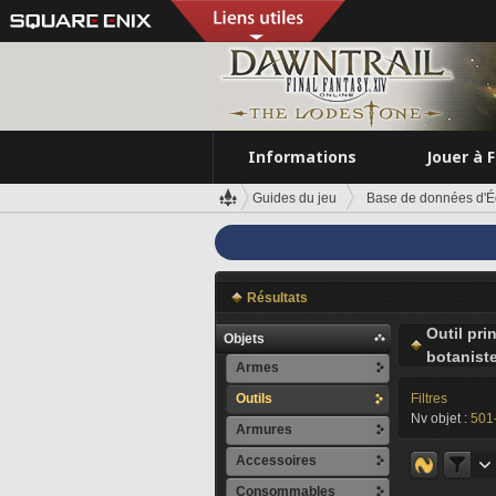
Informations
Jouer à 
Guides du jeu
Base de données d'É
Résultats
Outil pri
Objets
botanist
Armes
Outils
Filtres
Nv objet :
501
Armures
Accessoires
Consommables