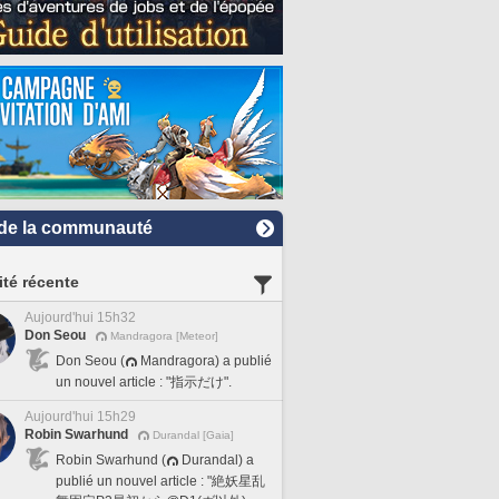
de la communauté
ité récente
Aujourd'hui 15h32
Don Seou
Mandragora [Meteor]
Don Seou (
Mandragora) a publié
un nouvel article : "指示だけ".
Aujourd'hui 15h29
Robin Swarhund
Durandal [Gaia]
Robin Swarhund (
Durandal) a
publié un nouvel article : "絶妖星乱