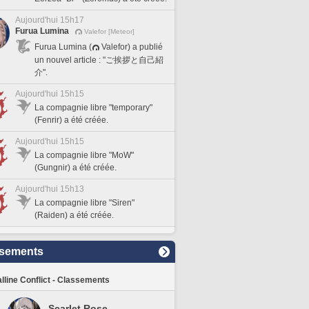
Aujourd'hui 15h17
Furua Lumina
Valefor [Meteor]
Furua Lumina (
Valefor) a publié
un nouvel article : "ご挨拶と自己紹
介".
Aujourd'hui 15h15
La compagnie libre "temporary"
(Fenrir) a été créée.
Aujourd'hui 15h15
La compagnie libre "MoW"
(Gungnir) a été créée.
Aujourd'hui 15h13
La compagnie libre "Siren"
(Raiden) a été créée.
sements
lline Conflict - Classements
Scarlet Rose