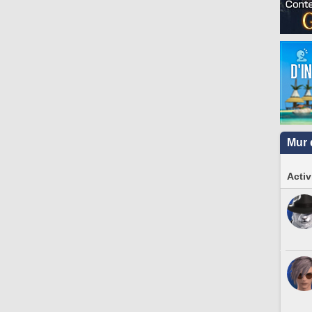
Mur 
Activ