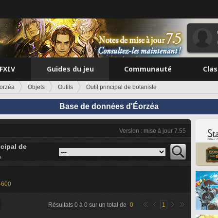
FFXIV
Guides du jeu
Communauté
Cla
orzéa
Objets
Outils
Outil principal de botaniste
Base de données d'Éorzéa
Version : mise à jour 7.55
ncipal de
e
-600
Résultats
0
à
0
sur un total de
0
1