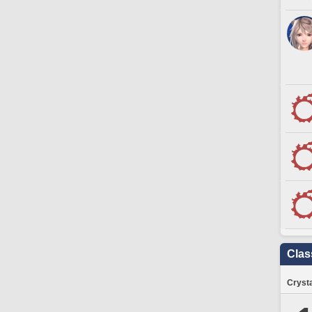
Clas
Crysta