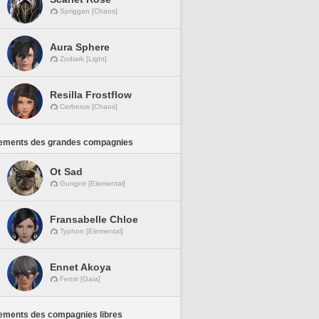
Spriggan [Chaos]
Aura Sphere
Zodiark [Light]
Resilla Frostflow
Cerberus [Chaos]
ements des grandes compagnies
Ot Sad
Gungnir [Elemental]
Fransabelle Chloe
Typhon [Elemental]
Ennet Akoya
Fenrir [Gaia]
ements des compagnies libres