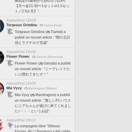
舞固定P3最初から@D1(ヴ以外)
【月〜金21:30〜1セットor1.5セッ
ト／2.5か月】".
Aujourd'hui 15h29
Torgeaux Grindina
Tiamat [Gaia]
Torgeaux Grindina (
Tiamat) a
publié un nouvel article : "闇の王討
伐とラグナロク完成".
Aujourd'hui 15h28
Flower Flower
Garuda [Elemental]
Flower Flower (
Garuda) a publié
un nouvel article : "ニーアレイドだ
いぶ慣れてきたぞ！".
Aujourd'hui 15h26
Mia Vyvy
Mandragora [Meteor]
Mia Vyvy (
Mandragora) a publié
un nouvel article : "新しいFCハウス
にニアちゃんが遊びに来てくれまし
た♪・・・というお話".
Aujourd'hui 15h17
La compagnie libre "Sifneos
Eorzea -Br-" (Zeromus) a été créée.