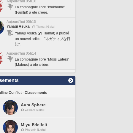
Aujourd'hui 05h16
La compagnie libre "krakhome"
(Famfrit) a été créée.
Aujourd'hui 05h15
Yanagi Asuka
Tiamat [Gaia]
Yanagi Asuka (
Tiamat) a publié
un nouvel article : "ネガティブな日
記".
Aujourd'hui 05h14
La compagnie libre "Moss Eaters"
(Mateus) a été créée.
sements
lline Conflict - Classements
Aura Sphere
Zodiark [Light]
Miyu Edelfelt
Phoenix [Light]