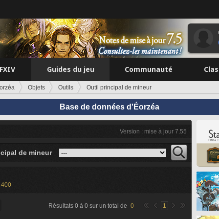
FFXIV
Guides du jeu
Communauté
Cla
orzéa
Objets
Outils
Outil principal de mineur
Base de données d'Éorzéa
Version : mise à jour 7.55
ncipal de mineur
-400
Résultats
0
à
0
sur un total de
0
1