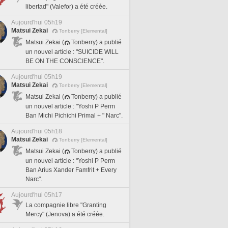
libertad" (Valefor) a été créée.
Aujourd'hui 05h19
Matsui Zekai
Tonberry [Elemental]
Matsui Zekai (
Tonberry) a publié
un nouvel article : "SUICIDE WILL
BE ON THE CONSCIENCE".
Aujourd'hui 05h19
Matsui Zekai
Tonberry [Elemental]
Matsui Zekai (
Tonberry) a publié
un nouvel article : "Yoshi P Perm
Ban Michi Pichichi Primal + " Narc".
Aujourd'hui 05h18
Matsui Zekai
Tonberry [Elemental]
Matsui Zekai (
Tonberry) a publié
un nouvel article : "Yoshi P Perm
Ban Arius Xander Famfrit + Every
Narc".
Aujourd'hui 05h17
La compagnie libre "Granting
Mercy" (Jenova) a été créée.