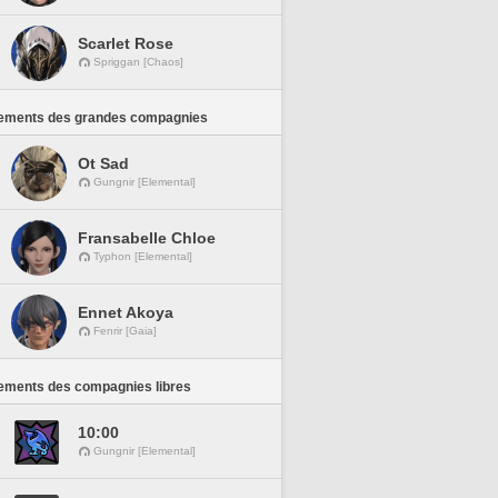
Scarlet Rose
Spriggan [Chaos]
ements des grandes compagnies
Ot Sad
Gungnir [Elemental]
Fransabelle Chloe
Typhon [Elemental]
Ennet Akoya
Fenrir [Gaia]
ements des compagnies libres
10:00
Gungnir [Elemental]