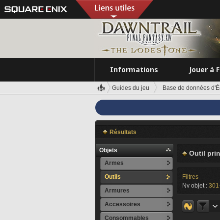
Informations
Jouer à 
Guides du jeu
Base de données d'É
Résultats
Objets
Outil pri
Armes
Outils
Filtres
Nv objet :
301
Armures
Accessoires
Consommables