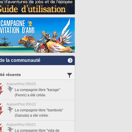
de la communauté
ité récente
Aujourd'hui 05h25
La compagnie libre "karage"
(Fenrir) a été créée.
Aujourd'hui 05h22
La compagnie libre "bambola"
(Garuda) a été créée.
Aujourd'hui 05h21
La compagnie libre "vida de