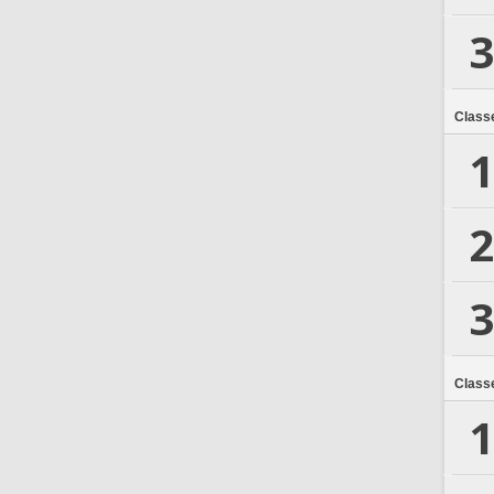
3
Class
1
2
3
Class
1