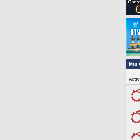
Mur 
Activ