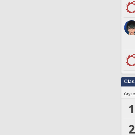
Clas
Crysta
1
2