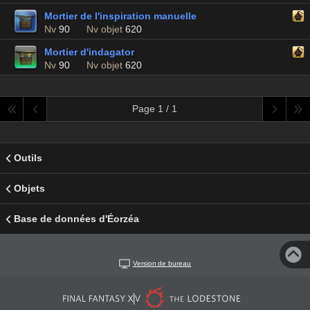
Mortier de l'inspiration manuelle
Nv
90
Nv objet
620
Mortier d'indagator
Nv
90
Nv objet
620
Page 1 / 1
Outils
Objets
Base de données d'Éorzéa
Version de bureau