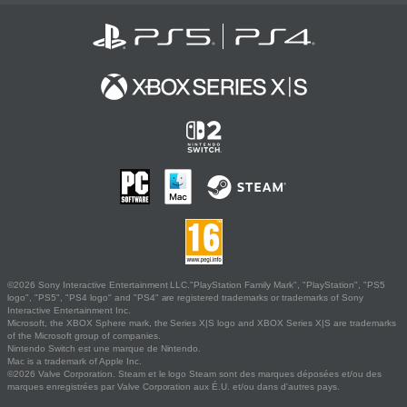
©2026 Sony Interactive Entertainment LLC."PlayStation Family Mark", "PlayStation", "PS5
logo", "PS5", "PS4 logo" and "PS4" are registered trademarks or trademarks of Sony
Interactive Entertainment Inc.
Microsoft, the XBOX Sphere mark, the Series X|S logo and XBOX Series X|S are trademarks
of the Microsoft group of companies.
Nintendo Switch est une marque de Nintendo.
Mac is a trademark of Apple Inc.
©2026 Valve Corporation. Steam et le logo Steam sont des marques déposées et/ou des
marques enregistrées par Valve Corporation aux É.U. et/ou dans d'autres pays.