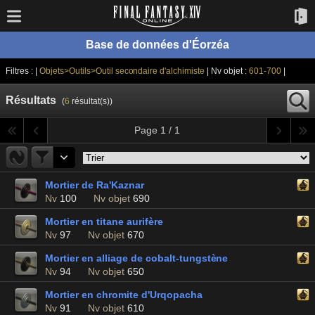
Base de données d'Éorzéa
Filtres : |
Objets>Outils>Outil secondaire d'alchimiste
| Nv objet :
601-700
|
Résultats
(
6
résultat(s))
Page 1 / 1
Mortier de Ra'Kaznar
Nv
100
Nv objet
690
Mortier en titane aurifère
Nv
97
Nv objet
670
Mortier en alliage de cobalt-tungstène
Nv
94
Nv objet
650
Mortier en chromite d'Urqopacha
Nv
91
Nv objet
610