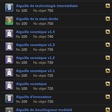
Aiguille de technologie interstellaire
Nv
100
Nv objet
750
Aiguille de la main dorée
Nv
100
Nv objet
750
Aiguille cosmique v1.4
Nv
100
Nv objet
740
Aiguille cosmique v1.3
Nv
100
Nv objet
735
Aiguille cosmique v1.2
Nv
100
Nv objet
730
Aiguille cosmique v1.1
Nv
100
Nv objet
725
Aiguille cosmique
Nv
100
Nv objet
720
Aiguille d'innovateur
Nv
100
Nv objet
720
Aiguille de bourlingueur invétéré