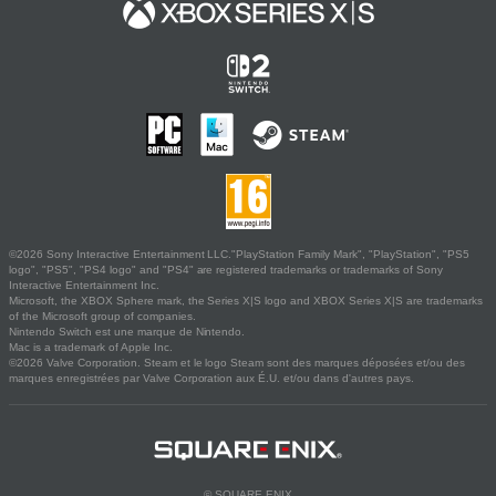
©2026 Sony Interactive Entertainment LLC."PlayStation Family Mark", "PlayStation", "PS5
logo", "PS5", "PS4 logo" and "PS4" are registered trademarks or trademarks of Sony
Interactive Entertainment Inc.
Microsoft, the XBOX Sphere mark, the Series X|S logo and XBOX Series X|S are trademarks
of the Microsoft group of companies.
Nintendo Switch est une marque de Nintendo.
Mac is a trademark of Apple Inc.
©2026 Valve Corporation. Steam et le logo Steam sont des marques déposées et/ou des
marques enregistrées par Valve Corporation aux É.U. et/ou dans d'autres pays.
© SQUARE ENIX