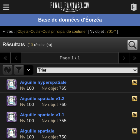
Base de données d'Éorzéa
Filtres : |
Objets>Outils>Outil principal de couturier
| Nv objet :
701-*
|
Résultats
(
13
résultat(s))
Page 1 / 1
Aiguille hyperspatiale
Nv
100
Nv objet
765
Aiguille spatiale v1.2
Nv
100
Nv objet
760
Aiguille spatiale v1.1
Nv
100
Nv objet
755
Aiguille spatiale
Nv
100
Nv objet
750