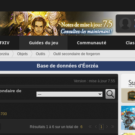
FFXIV
Guides du jeu
Communauté
Cla
orzéa
Objets
Outils
Outil secondaire de forgeron
Base de données d'Éorzéa
Version : mise à jour 7.55
condaire de
-700
Résultats
1
à
6
sur un total de
6
1