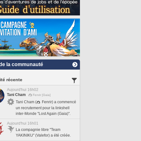
de la communauté
ité récente
Aujourd'hui 16h02
Tani Cham
Fenrir [Gaia]
Tani Cham (
Fenrir) a commencé
un recrutement pour la linkshell
inter-Monde "Lost Again (Gaia)".
Aujourd'hui 16h01
La compagnie libre "Team
YAKINIKU" (Valefor) a été créée.