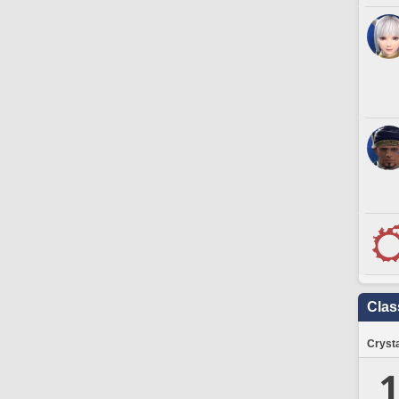
Clas
Crysta
1