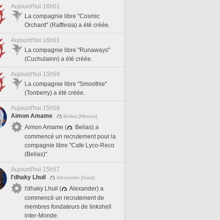
Aujourd'hui 16h01
La compagnie libre "Cosmic
Orchard" (Rafflesia) a été créée.
Aujourd'hui 16h01
La compagnie libre "Runaways"
(Cuchulainn) a été créée.
Aujourd'hui 15h59
La compagnie libre "Smoothie"
(Tonberry) a été créée.
Aujourd'hui 15h58
Aimon Amame
Belias [Meteor]
Aimon Amame (
Belias) a
commencé un recrutement pour la
compagnie libre "Cafe Lyco-Reco
(Belias)".
Aujourd'hui 15h57
I'dhaky Lhuil
Alexander [Gaia]
I'dhaky Lhuil (
Alexander) a
commencé un recrutement de
membres fondateurs de linkshell
inter-Monde.