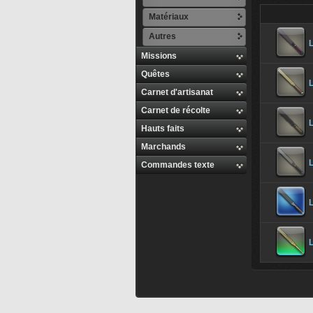
Matériaux
Autres
Missions
Quêtes
L
Carnet d'artisanat
Carnet de récolte
L
Hauts faits
Marchands
Commandes texte
L
L