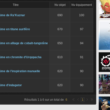
Titre
Nv objet
Nv équipement
Lime de Ra'Kaznar
690
100
ime en titane aurifère
670
97
ime en alliage de cobalt-tungstène
650
94
Lime en chromite d'Urqopacha
610
91
ime de l'inspiration manuelle
620
90
ime d'indagator
620
90
Résultats
1
à
6
sur un total de
6
1