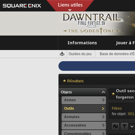
Informations
Jouer à 
Guides du jeu
Base de données d'É
Résultats
Outil se
Objets
forgeron
Armes
Outils
Filtres
Nv objet :
601
Armures
Accessoires
Consommables