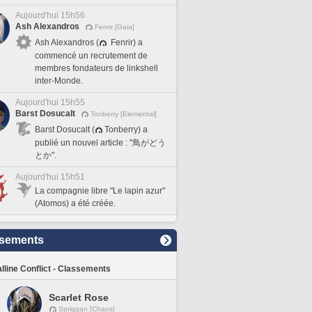
Aujourd'hui 15h56
Ash Alexandros
Fenrir [Gaia]
Ash Alexandros (
Fenrir) a
commencé un recrutement de
membres fondateurs de linkshell
inter-Monde.
Aujourd'hui 15h55
Barst Dosucalt
Tonberry [Elemental]
Barst Dosucalt (
Tonberry) a
publié un nouvel article : "鳥がどう
とか".
Aujourd'hui 15h51
La compagnie libre "Le lapin azur"
(Atomos) a été créée.
sements
lline Conflict - Classements
Scarlet Rose
Spriggan [Chaos]