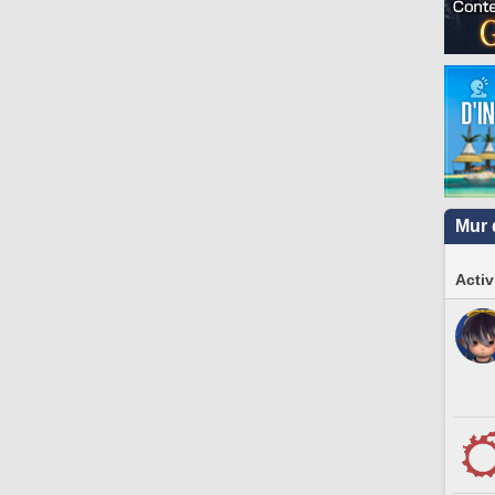
Mur 
Activ