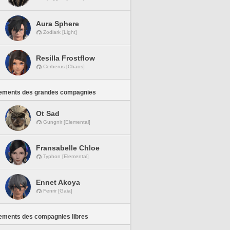
Aura Sphere
Zodiark [Light]
Resilla Frostflow
Cerberus [Chaos]
ements des grandes compagnies
Ot Sad
Gungnir [Elemental]
Fransabelle Chloe
Typhon [Elemental]
Ennet Akoya
Fenrir [Gaia]
ements des compagnies libres