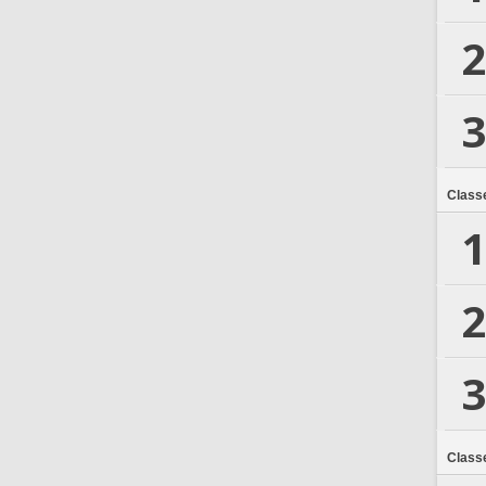
2
3
Class
1
2
3
Class