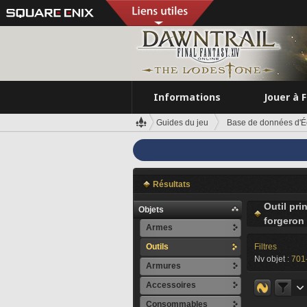
Informations
Jouer à 
Guides du jeu
Base de données d'É
Résultats
Outil pri
Objets
forgeron
Armes
Outils
Filtres
Nv objet :
701
Armures
Accessoires
Consommables