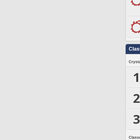
Clas
Crysta
1
2
3
Class