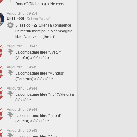
Dance" (Diabolos) a été créée.
Aujourd'hui 19h54
Bliss Fool
Siren [Aether]
Bliss Fool (
Siren) a commencé
un recrutement pour la compagnie
libre "Ultraviolet (Siren)".
Aujourd'hui 19h47
La compagnie libre "uyet6r"
(Valefor) a été créée.
Aujourd'hui 19h45
La compagnie libre "Mungus"
(Cerberus) a été créée.
Aujourd'hui 19h44
La compagnie libre "jntr" (Valefor) a
été créée.
Aujourd'hui 19h44
La compagnie libre "mtreat"
(Valefor) a été créée.
Aujourd'hui 19h43
La compagnie libre "Dark