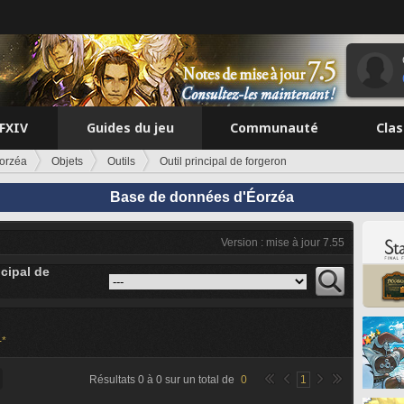
FFXIV
Guides du jeu
Communauté
Cla
orzéa
Objets
Outils
Outil principal de forgeron
Base de données d'Éorzéa
Version : mise à jour 7.55
ncipal de
-*
Résultats
0
à
0
sur un total de
0
1