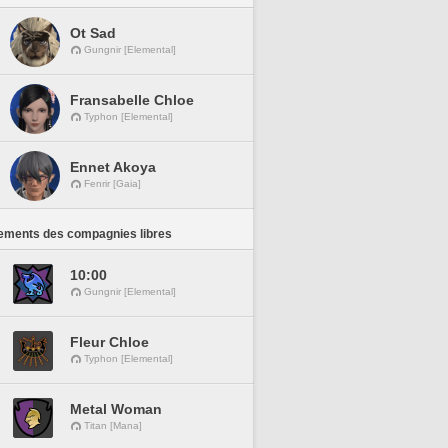
Ot Sad
Gungnir [Elemental]
Fransabelle Chloe
Typhon [Elemental]
Ennet Akoya
Fenrir [Gaia]
ements des compagnies libres
10:00
Gungnir [Elemental]
Fleur Chloe
Typhon [Elemental]
Metal Woman
Titan [Mana]