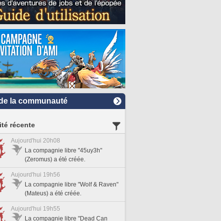
de la communauté
ité récente
Aujourd'hui 20h08
La compagnie libre "45uy3h"
(Zeromus) a été créée.
Aujourd'hui 19h56
La compagnie libre "Wolf & Raven"
(Mateus) a été créée.
Aujourd'hui 19h55
La compagnie libre "Dead Can