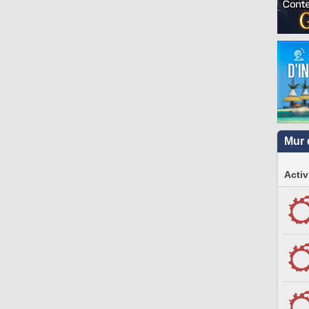
Mur 
Activ