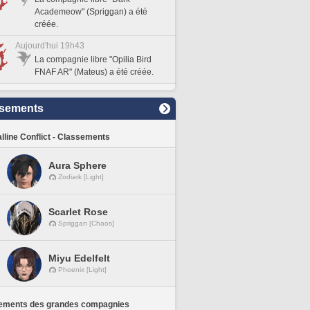
Academeow" (Spriggan) a été
créée.
Aujourd'hui 19h43
La compagnie libre "Opilia Bird
FNAF AR" (Mateus) a été créée.
sements
lline Conflict - Classements
Aura Sphere
Zodiark [Light]
Scarlet Rose
Spriggan [Chaos]
Miyu Edelfelt
Phoenix [Light]
ements des grandes compagnies