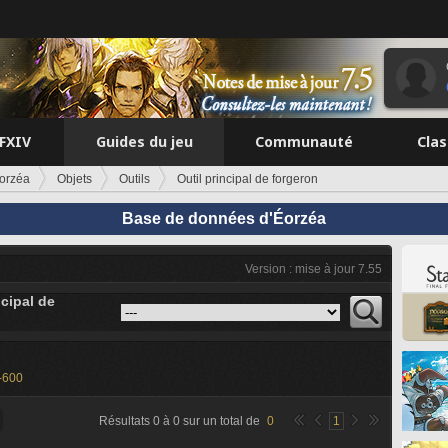
FFXIV
Guides du jeu
Communauté
Cla
orzéa
Objets
Outils
Outil principal de forgeron
Base de données d'Éorzéa
Version : mise à jour 7.55
ncipal de
-600
Résultats
0
à
0
sur un total de
0
1