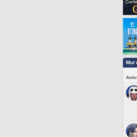
Mur 
Activ