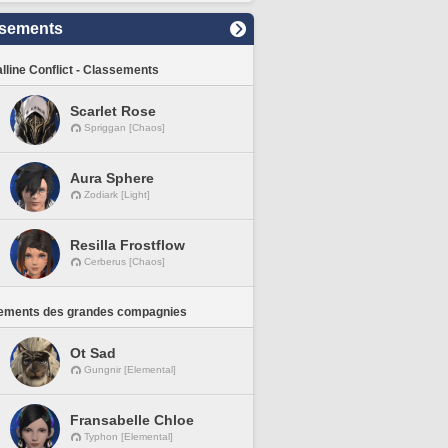
sements
lline Conflict - Classements
Scarlet Rose
Spriggan [Chaos]
Aura Sphere
Zodiark [Light]
Resilla Frostflow
Cerberus [Chaos]
ements des grandes compagnies
Ot Sad
Gungnir [Elemental]
Fransabelle Chloe
Typhon [Elemental]