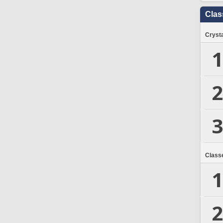
Clas
Crysta
1
2
3
Class
1
2