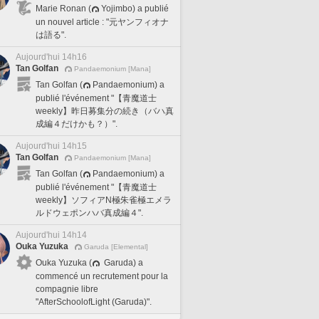
Marie Ronan (
Yojimbo) a publié
un nouvel article : "元ヤンフィオナ
は語る".
Aujourd'hui 14h16
Tan Golfan
Pandaemonium [Mana]
Tan Golfan (
Pandaemonium) a
publié l'événement "【青魔道士
weekly】昨日募集分の続き（バハ真
成編４だけかも？）".
Aujourd'hui 14h15
Tan Golfan
Pandaemonium [Mana]
Tan Golfan (
Pandaemonium) a
publié l'événement "【青魔道士
weekly】ソフィアN極朱雀極エメラ
ルドウェポンハバ真成編４".
Aujourd'hui 14h14
Ouka Yuzuka
Garuda [Elemental]
Ouka Yuzuka (
Garuda) a
commencé un recrutement pour la
compagnie libre
"AfterSchoolofLight (Garuda)".