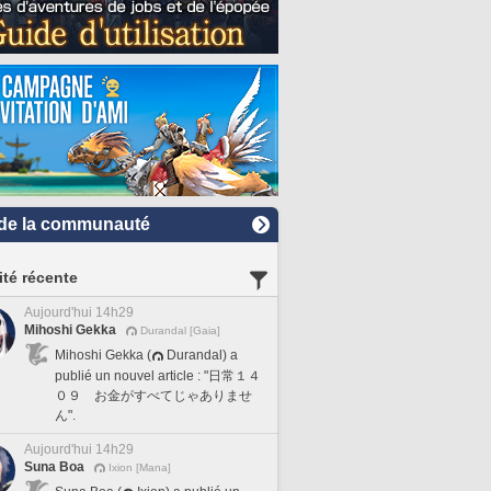
de la communauté
ité récente
Aujourd'hui 14h29
Mihoshi Gekka
Durandal [Gaia]
Mihoshi Gekka (
Durandal) a
publié un nouvel article : "日常１４
０９ お金がすべてじゃありませ
ん".
Aujourd'hui 14h29
Suna Boa
Ixion [Mana]