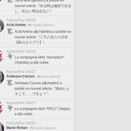
Suna Boa (
Ixion) a publié un
nouvel article : "出る時は連続で出る
し、出ない時は出ない".
Aujourd'hui 14h28
Acid Amino
Yojimbo [Meteor]
Acid Amino (
Yojimbo) a publié un
nouvel article : "二千八百八十日目
【私のコリブリ】".
Aujourd'hui 14h28
La compagnie libre "pecopeco"
(Yojimbo) a été créée.
Aujourd'hui 14h27
Animasu Curusu
Hades [Mana]
Animasu Curusu (
Hades) a
publié un nouvel article : "諦めたら
そこで……ですよ？".
Aujourd'hui 14h27
La compagnie libre "FACC" (Aegis)
a été créée.
Aujourd'hui 14h24
Marie Ronan
Yojimbo [Meteor]