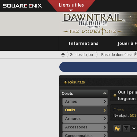
Informations
Jouer à 
Guides du jeu
Base de données d'É
Résultats
Outil pri
Objets
forgeron
Armes
Outils
Filtres
Nv objet :
501
Armures
Accessoires
Consommables