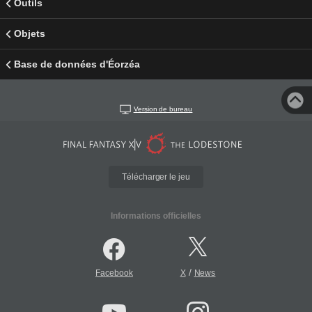
Outils
Objets
Base de données d'Éorzéa
Version de bureau
Télécharger le jeu
Informations officielles
/
Facebook
X
News