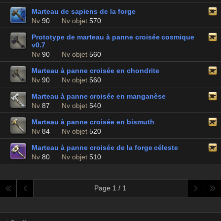
Marteau de sapiens de la forge
Nv
90
Nv objet
570
Prototype de marteau à panne croisée cosmique
v0.7
Nv
90
Nv objet
560
Marteau à panne croisée en chondrite
Nv
90
Nv objet
560
Marteau à panne croisée en manganèse
Nv
87
Nv objet
540
Marteau à panne croisée en bismuth
Nv
84
Nv objet
520
Marteau à panne croisée de la forge céleste
Nv
80
Nv objet
510
Page 1 / 1