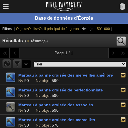
Base de données d'Éorzéa
Filtres : |
Objets>Outils>Outil principal de forgeron
| Nv objet :
501-600
|
Résultats
(
10
résultat(s))
Page 1 / 1
Marteau à panne croisée des merveilles amélioré
Nv
90
Nv objet
590
Marteau à panne croisée de perfectionniste
Nv
90
Nv objet
590
Marteau à panne croisée des associés
Nv
90
Nv objet
590
Marteau à panne croisée des merveilles
Nv
90
Nv objet
570