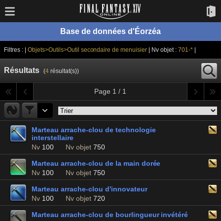
Base de données d'Éorzéa
Filtres : |
Objets>Outils>Outil secondaire de menuisier
| Nv objet :
701-*
|
Résultats
(
4
résultat(s))
Page 1 / 1
Marteau arrache-clou de technologie
interstellaire
Nv
100
Nv objet
750
Marteau arrache-clou de la main dorée
Nv
100
Nv objet
750
Marteau arrache-clou d'innovateur
Nv
100
Nv objet
720
Marteau arrache-clou de bourlingueur invétéré