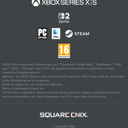
©2026 Sony Interactive Entertainment LLC."PlayStation Family Mark", "PlayStation", "PS5
logo", "PS5", "PS4 logo" and "PS4" are registered trademarks or trademarks of Sony
Interactive Entertainment Inc.
Microsoft, the XBOX Sphere mark, the Series X|S logo and XBOX Series X|S are trademarks
of the Microsoft group of companies.
Nintendo Switch est une marque de Nintendo.
Mac is a trademark of Apple Inc.
©2026 Valve Corporation. Steam et le logo Steam sont des marques déposées et/ou des
marques enregistrées par Valve Corporation aux É.U. et/ou dans d'autres pays.
© SQUARE ENIX