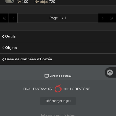
Nv
100
Nv objet
720
Page 1 / 1
Outils
Objets
Base de données d'Éorzéa
Version de bureau
Télécharger le jeu
Informations officielles