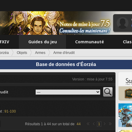
FFXIV
Guides du jeu
Communauté
Cla
orzéa
Objets
Armes
Arme d'érudit
Base de données d'Éorzéa
Version : mise à jour 7.55
udit
t :
91-100
Résultats
1
à
44
sur un total de
44
1