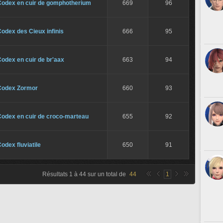
Codex en cuir de gomphotherium
669
96
odex des Cieux infinis
666
95
odex en cuir de br'aax
663
94
Codex Zormor
660
93
Codex en cuir de croco-marteau
655
92
odex fluviatile
650
91
Résultats
1
à
44
sur un total de
44
1