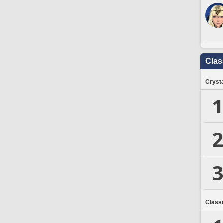
Clas
Crysta
1
2
3
Class