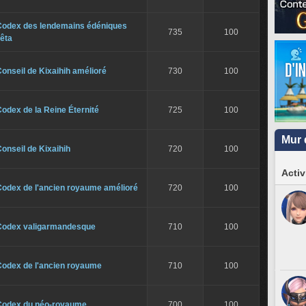
Codex des lendemains édéniques
735
100
êta
onseil de Kixaihih amélioré
730
100
odex de la Reine Éternité
725
100
Mur 
onseil de Kixaihih
720
100
Activ
Codex de l'ancien royaume amélioré
720
100
Codex valigarmandesque
710
100
Codex de l'ancien royaume
710
100
Codex du néo-royaume
700
100