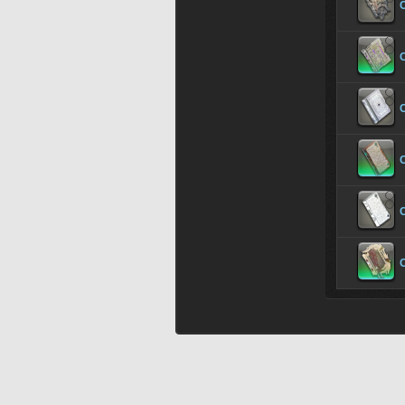
C
C
C