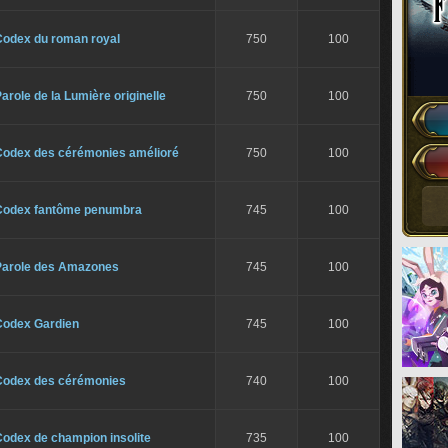
Codex du roman royal
750
100
arole de la Lumière originelle
750
100
Codex des cérémonies amélioré
750
100
Codex fantôme penumbra
745
100
Parole des Amazones
745
100
Codex Gardien
745
100
Codex des cérémonies
740
100
Codex de champion insolite
735
100