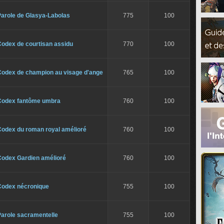
Parole de Glasya-Labolas
775
100
Codex de courtisan assidu
770
100
Codex de champion au visage d'ange
765
100
Codex fantôme umbra
760
100
Codex du roman royal amélioré
760
100
Codex Gardien amélioré
760
100
Codex nécronique
755
100
Parole sacramentelle
755
100