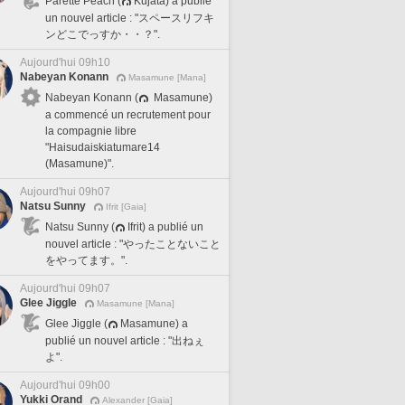
Parette Peach (
Kujata) a publié
un nouvel article : "スペースリフキ
ンどこでっすか・・？".
Aujourd'hui 09h10
Nabeyan Konann
Masamune [Mana]
Nabeyan Konann (
Masamune)
a commencé un recrutement pour
la compagnie libre
"Haisudaiskiatumare14
(Masamune)".
Aujourd'hui 09h07
Natsu Sunny
Ifrit [Gaia]
Natsu Sunny (
Ifrit) a publié un
nouvel article : "やったことないこと
をやってます。".
Aujourd'hui 09h07
Glee Jiggle
Masamune [Mana]
Glee Jiggle (
Masamune) a
publié un nouvel article : "出ねぇ
よ".
Aujourd'hui 09h00
Yukki Orand
Alexander [Gaia]