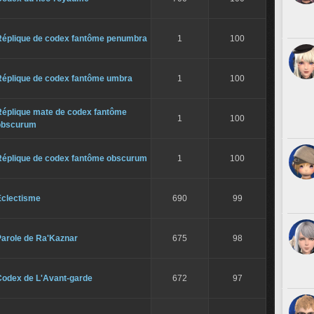
Réplique de codex fantôme penumbra
1
100
Réplique de codex fantôme umbra
1
100
Réplique mate de codex fantôme
1
100
obscurum
Réplique de codex fantôme obscurum
1
100
Éclectisme
690
99
Parole de Ra'Kaznar
675
98
Codex de L'Avant-garde
672
97