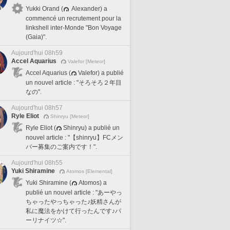
Yukki Orand (
Alexander) a
commencé un recrutement pour la
linkshell inter-Monde "Bon Voyage
(Gaia)".
Aujourd'hui 08h59
Accel Aquarius
Valefor [Meteor]
Accel Aquarius (
Valefor) a publié
un nouvel article : "そろそろ２年目
なの".
Aujourd'hui 08h57
Ryle Eliot
Shinryu [Meteor]
Ryle Eliot (
Shinryu) a publié un
nouvel article : "【shinryu】FCメン
バー募集のご案内です！".
Aujourd'hui 08h55
Yuki Shiramine
Atomos [Elemental]
Yuki Shiramine (
Atomos) a
publié un nouvel article : "あーやっ
ちゃったやっちゃった♪妖精さんが
私に魔法をかけて行ったんです♪パ
ーリナイツ☆".