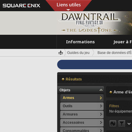
Informations
Jouer à 
Guides du jeu
Base de données d'É
Résultats
Objets
Arme d'ér
Armes
Outils
Filtres
Nv équipemen
Armures
Accessoires
Consommables