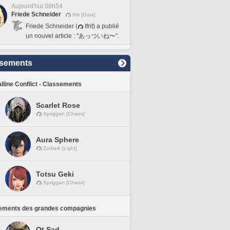
Aujourd'hui 08h54
Friede Schneider
Ifrit [Gaia]
Friede Schneider (
Ifrit) a publié
un nouvel article : "あっついね〜".
sements
lline Conflict - Classements
Scarlet Rose
Spriggan [Chaos]
Aura Sphere
Zodiark [Light]
Totsu Geki
Spriggan [Chaos]
ements des grandes compagnies
Ot Sad