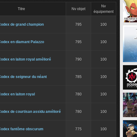
Nv
Titre
Nv objet
équipement
Codex de grand champion
795
100
Codex en diamant Palazzo
795
100
odex en laiton royal amélioré
790
100
Codex de seigneur du néant
785
100
odex en laiton royal
780
100
Codex de courtisan assidu amélioré
780
100
Codex fantôme obscurum
775
100