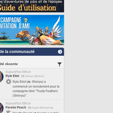
de la communauté
ité récente
Aujourd'hui 09h14
Ryle Eliot
Shinryu [Meteor]
Ryle Eliot (
Shinryu) a
commencé un recrutement pour la
compagnie libre "Trusty Feathers
(Shinryu)".
Aujourd'hui 09h14
Parette Peach
Kujata [Elemental]