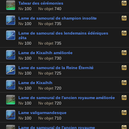
Talwar des cérémonies
Nv
100
Nv objet
740
Lame de samouraï de champion insolite
Nv
100
Nv objet
735
Lame de samouraï des lendemains édéniques
zêta
Nv
100
Nv objet
735
Lame de Kixaihih améliorée
Nv
100
Nv objet
730
Lame de samouraï de la Reine Éternité
Nv
100
Nv objet
725
Lame de Kixaihih
Nv
100
Nv objet
720
Lame de samouraï de l'ancien royaume améliorée
Nv
100
Nv objet
720
Lame valigarmandesque
Nv
100
Nv objet
710
Lame de samouraï de l'ancien royaume