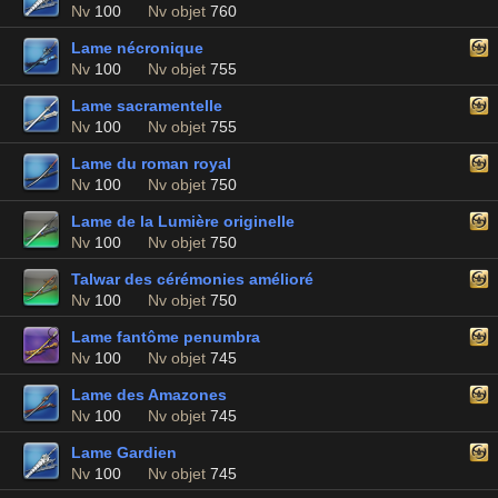
Nv
100
Nv objet
760
Lame nécronique
Nv
100
Nv objet
755
Lame sacramentelle
Nv
100
Nv objet
755
Lame du roman royal
Nv
100
Nv objet
750
Lame de la Lumière originelle
Nv
100
Nv objet
750
Talwar des cérémonies amélioré
Nv
100
Nv objet
750
Lame fantôme penumbra
Nv
100
Nv objet
745
Lame des Amazones
Nv
100
Nv objet
745
Lame Gardien
Nv
100
Nv objet
745