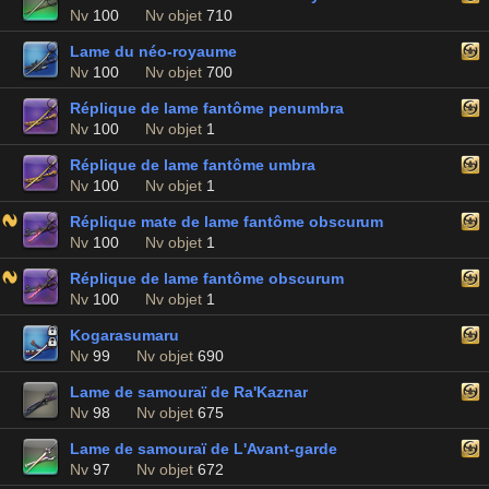
Nv
100
Nv objet
710
Lame du néo-royaume
Nv
100
Nv objet
700
Réplique de lame fantôme penumbra
Nv
100
Nv objet
1
Réplique de lame fantôme umbra
Nv
100
Nv objet
1
Réplique mate de lame fantôme obscurum
Nv
100
Nv objet
1
Réplique de lame fantôme obscurum
Nv
100
Nv objet
1
Kogarasumaru
Nv
99
Nv objet
690
Lame de samouraï de Ra'Kaznar
Nv
98
Nv objet
675
Lame de samouraï de L'Avant-garde
Nv
97
Nv objet
672