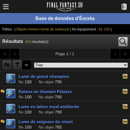
Base de données d'Éorzéa
Filtres : |
Objets>Armes>Arme de samouraï
| Nv équipement :
91-100
|
Résultats
(
44
résultat(s))
Page 1 / 1
Lame de grand champion
Nv
100
Nv objet
795
Katana en diamant Palazzo
Nv
100
Nv objet
795
Lame en laiton royal améliorée
Nv
100
Nv objet
790
Lame de seigneur du néant
Nv
100
Nv objet
785