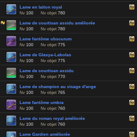
Lame en laiton royal
Nv
100
Nv objet
780
Lame de courtisan assidu améliorée
Nv
100
Nv objet
780
Lame fantôme obscurum
Nv
100
Nv objet
775
Lame de Glasya-Labolas
Nv
100
Nv objet
775
Lame de courtisan assidu
Nv
100
Nv objet
770
Lame de champion au visage d'ange
Nv
100
Nv objet
765
Lame fantôme umbra
Nv
100
Nv objet
760
Lame du roman royal améliorée
Nv
100
Nv objet
760
Lame Gardien améliorée