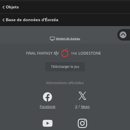
Objets
Base de données d'Éorzéa
Version de bureau
Télécharger le jeu
Informations officielles
/
Facebook
X
News