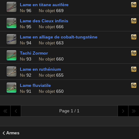
Lame en titane aurifère
Nv
96
Nv objet
669
Lame des Cieux infinis
Nv
95
Nv objet
666
Lame en alliage de cobalt-tungstène
Nv
94
Nv objet
663
Tachi Zormor
Nv
93
Nv objet
660
Lame en ruthénium
Nv
92
Nv objet
655
Lame fluviatile
Nv
91
Nv objet
650
Page 1 / 1
Armes