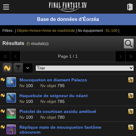
Base de données d'Éorzéa
Filtres : |
Objets>Armes>Arme de machiniste
| Nv équipement :
91-100
|
Résultats
(
5
résultat(s))
Page 1 / 1
Mousqueton en diamant Palazzo
Nv
100
Nv objet
795
Haquebute de seigneur du néant
Nv
100
Nv objet
785
Pistolet de courtisan assidu amélioré
Nv
100
Nv objet
780
Réplique mate de mousqueton fantôme
obscurum