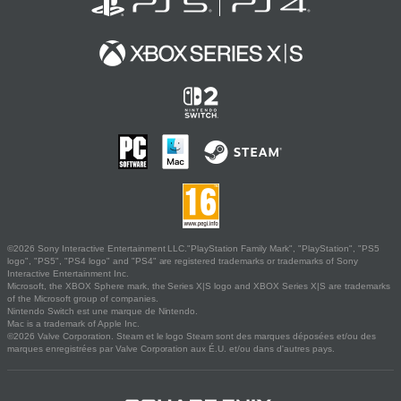
©2026 Sony Interactive Entertainment LLC."PlayStation Family Mark", "PlayStation", "PS5
logo", "PS5", "PS4 logo" and "PS4" are registered trademarks or trademarks of Sony
Interactive Entertainment Inc.
Microsoft, the XBOX Sphere mark, the Series X|S logo and XBOX Series X|S are trademarks
of the Microsoft group of companies.
Nintendo Switch est une marque de Nintendo.
Mac is a trademark of Apple Inc.
©2026 Valve Corporation. Steam et le logo Steam sont des marques déposées et/ou des
marques enregistrées par Valve Corporation aux É.U. et/ou dans d'autres pays.