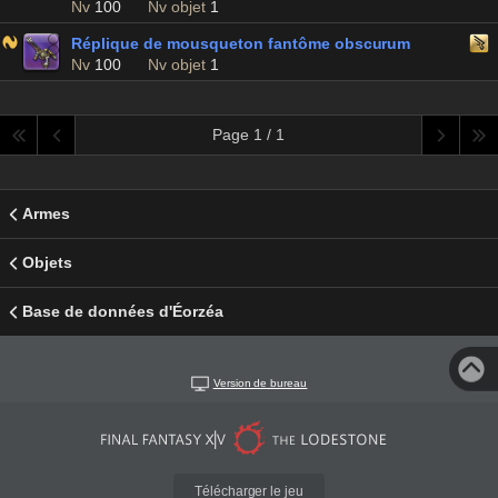
Nv
100
Nv objet
1
Réplique de mousqueton fantôme obscurum
Nv
100
Nv objet
1
Page 1 / 1
Armes
Objets
Base de données d'Éorzéa
Version de bureau
Télécharger le jeu