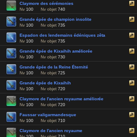
Claymore des cérémonies
Nv
100
Nv objet
740
Grande épée de champion insolite
Nv
100
Nv objet
735
Espadon des lendemains édéniques zêta
Nv
100
Nv objet
735
Grande épée de Kixaihih améliorée
Nv
100
Nv objet
730
Grande épée de la Reine Éternité
Nv
100
Nv objet
725
Grande épée de Kixaihih
Nv
100
Nv objet
720
Claymore de l'ancien royaume améliorée
Nv
100
Nv objet
720
Faussar valigarmandesque
Nv
100
Nv objet
710
Claymore de l'ancien royaume
Nv
100
Nv objet
710