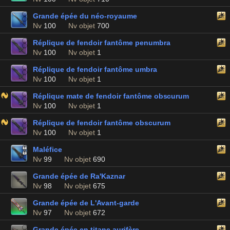
Grande épée du néo-royaume
Nv
100
Nv objet
700
Réplique de fendoir fantôme penumbra
Nv
100
Nv objet
1
Réplique de fendoir fantôme umbra
Nv
100
Nv objet
1
Réplique mate de fendoir fantôme obscurum
Nv
100
Nv objet
1
Réplique de fendoir fantôme obscurum
Nv
100
Nv objet
1
Maléfice
Nv
99
Nv objet
690
Grande épée de Ra'Kaznar
Nv
98
Nv objet
675
Grande épée de L'Avant-garde
Nv
97
Nv objet
672
Grande épée en titane aurifère