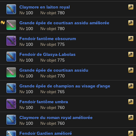
Claymore en laiton royal
Nv
100
Nv objet
780
Grande épée de courtisan assidu améliorée
Nv
100
Nv objet
780
Fendoir fantôme obscurum
Nv
100
Nv objet
775
Fendoir de Glasya-Labolas
Nv
100
Nv objet
775
Grande épée de courtisan assidu
Nv
100
Nv objet
770
Grande épée de champion au visage d'ange
Nv
100
Nv objet
765
Fendoir fantôme umbra
Nv
100
Nv objet
760
Claymore du roman royal améliorée
Nv
100
Nv objet
760
Fendoir Gardien amélioré