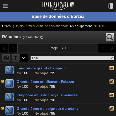
Base de données d'Éorzéa
Filtres : |
Objets>Armes>Arme de chevalier noir
| Nv équipement :
91-100
|
Résultats
(
44
résultat(s))
Page 1 / 1
Fendoir de grand champion
Nv
100
Nv objet
795
Grande épée en diamant Palazzo
Nv
100
Nv objet
795
Claymore en laiton royal améliorée
Nv
100
Nv objet
790
Grande épée de seigneur du néant
Nv
100
Nv objet
785