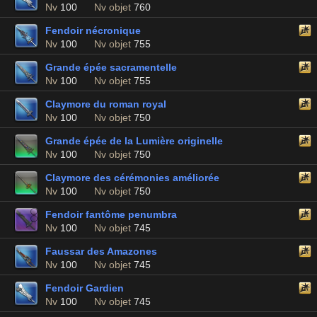
Nv
100
Nv objet
760
Fendoir nécronique
Nv
100
Nv objet
755
Grande épée sacramentelle
Nv
100
Nv objet
755
Claymore du roman royal
Nv
100
Nv objet
750
Grande épée de la Lumière originelle
Nv
100
Nv objet
750
Claymore des cérémonies améliorée
Nv
100
Nv objet
750
Fendoir fantôme penumbra
Nv
100
Nv objet
745
Faussar des Amazones
Nv
100
Nv objet
745
Fendoir Gardien
Nv
100
Nv objet
745