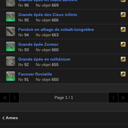
Nv
96
Nv objet
669
Grande épée des Cieux infinis
Nv
95
Nv objet
666
Fendoir en alliage de cobalt-tungstène
Nv
94
Nv objet
663
Grande épée Zormor
Nv
93
Nv objet
660
Grande épée en ruthénium
Nv
92
Nv objet
655
Faussar fluviatile
Nv
91
Nv objet
650
Page 1 / 1
Armes