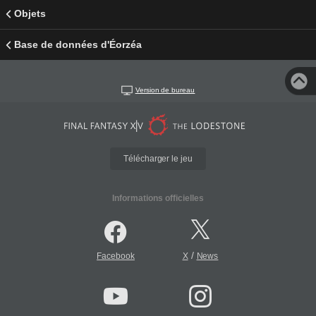
Objets
Base de données d'Éorzéa
Version de bureau
Télécharger le jeu
Informations officielles
/
Facebook
X
News