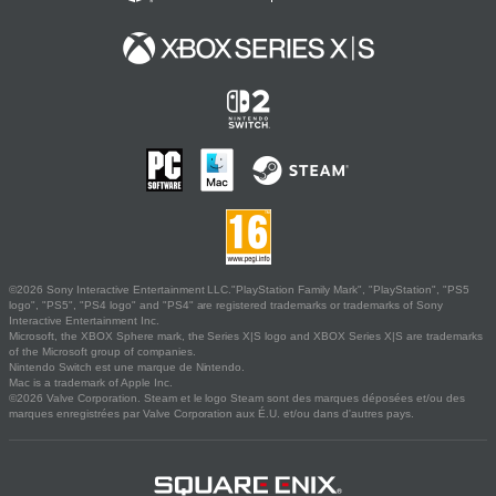
©2026 Sony Interactive Entertainment LLC."PlayStation Family Mark", "PlayStation", "PS5
logo", "PS5", "PS4 logo" and "PS4" are registered trademarks or trademarks of Sony
Interactive Entertainment Inc.
Microsoft, the XBOX Sphere mark, the Series X|S logo and XBOX Series X|S are trademarks
of the Microsoft group of companies.
Nintendo Switch est une marque de Nintendo.
Mac is a trademark of Apple Inc.
©2026 Valve Corporation. Steam et le logo Steam sont des marques déposées et/ou des
marques enregistrées par Valve Corporation aux É.U. et/ou dans d'autres pays.