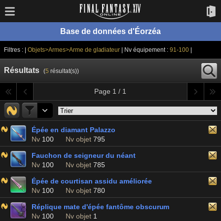
Base de données d'Éorzéa
Filtres : |
Objets>Armes>Arme de gladiateur
| Nv équipement :
91-100
|
Résultats
(
5
résultat(s))
Page 1 / 1
Épée en diamant Palazzo
Nv
100
Nv objet
795
Fauchon de seigneur du néant
Nv
100
Nv objet
785
Épée de courtisan assidu améliorée
Nv
100
Nv objet
780
Réplique mate d'épée fantôme obscurum
Nv
100
Nv objet
1