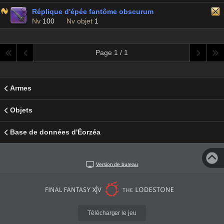
Réplique d'épée fantôme obscurum
Nv
100
Nv objet
1
Page 1 / 1
Armes
Objets
Base de données d'Éorzéa
Version de bureau
Télécharger le jeu