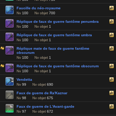
Faucille du néo-royaume
Nv
100
Nv objet
700
Réplique de faux de guerre fantôme penumbra
Nv
100
Nv objet
1
Réplique de faux de guerre fantôme umbra
Nv
100
Nv objet
1
Réplique mate de faux de guerre fantôme
obscurum
Nv
100
Nv objet
1
Réplique de faux de guerre fantôme obscurum
Nv
100
Nv objet
1
Vendetta
Nv
99
Nv objet
690
Faux de guerre de Ra'Kaznar
Nv
98
Nv objet
675
Faux de guerre de L'Avant-garde
Nv
97
Nv objet
672