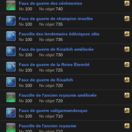
Faux de guerre des cérémonies
Nv
100
Nv objet
740
Faux de guerre de champion insolite
Nv
100
Nv objet
735
Faucille des lendemains édéniques zêta
Nv
100
Nv objet
735
Faux de guerre de Kixaihih améliorée
Nv
100
Nv objet
730
Faux de guerre de la Reine Éternité
Nv
100
Nv objet
725
Faux de guerre de Kixaihih
Nv
100
Nv objet
720
Faucille de l'ancien royaume améliorée
Nv
100
Nv objet
720
Faux de guerre valigarmandesque
Nv
100
Nv objet
710
Faucille de l'ancien royaume
Nv
100
Nv objet
710