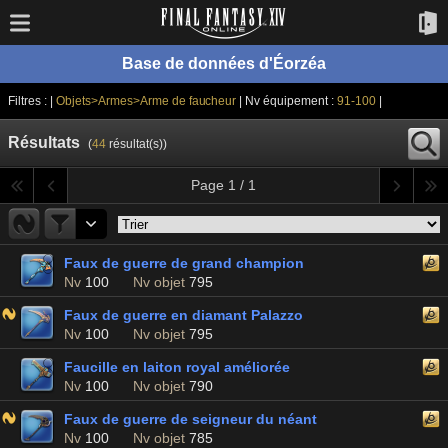
Base de données d'Éorzéa
Filtres : |
Objets>Armes>Arme de faucheur
| Nv équipement :
91-100
|
Résultats
(
44
résultat(s))
Page 1 / 1
Faux de guerre de grand champion
Nv
100
Nv objet
795
Faux de guerre en diamant Palazzo
Nv
100
Nv objet
795
Faucille en laiton royal améliorée
Nv
100
Nv objet
790
Faux de guerre de seigneur du néant
Nv
100
Nv objet
785