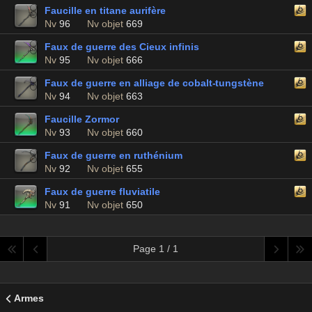
Faucille en titane aurifère
Nv
96
Nv objet
669
Faux de guerre des Cieux infinis
Nv
95
Nv objet
666
Faux de guerre en alliage de cobalt-tungstène
Nv
94
Nv objet
663
Faucille Zormor
Nv
93
Nv objet
660
Faux de guerre en ruthénium
Nv
92
Nv objet
655
Faux de guerre fluviatile
Nv
91
Nv objet
650
Page 1 / 1
Armes