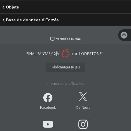
Objets
Base de données d'Éorzéa
Version de bureau
Télécharger le jeu
Informations officielles
/
Facebook
X
News