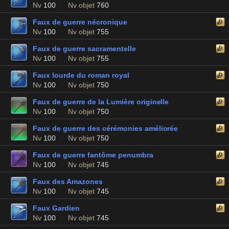
Nv
100
Nv objet
760
Faux de guerre nécronique
Nv
100
Nv objet
755
Faux de guerre sacramentelle
Nv
100
Nv objet
755
Faux lourde du roman royal
Nv
100
Nv objet
750
Faux de guerre de la Lumière originelle
Nv
100
Nv objet
750
Faux de guerre des cérémonies améliorée
Nv
100
Nv objet
750
Faux de guerre fantôme penumbra
Nv
100
Nv objet
745
Faux des Amazones
Nv
100
Nv objet
745
Faux Gardien
Nv
100
Nv objet
745