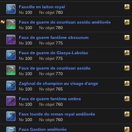
Faucille en laiton royal
Nv
100
Nv objet
780
Faux de guerre de courtisan assidu améliorée
Nv
100
Nv objet
780
Faux de guerre fantôme obscurum
Nv
100
Nv objet
775
Faux de guerre de Glasya-Labolas
Nv
100
Nv objet
775
Faux de guerre de courtisan assidu
Nv
100
Nv objet
770
Zaghnal de champion au visage d'ange
Nv
100
Nv objet
765
Faux de guerre fantôme umbra
Nv
100
Nv objet
760
Faux lourde du roman royal améliorée
Nv
100
Nv objet
760
Faux Gardien améliorée