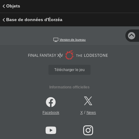
Objets
Base de données d'Éorzéa
Version de bureau
Télécharger le jeu
Informations officielles
/
Facebook
X
News