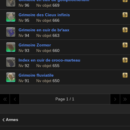
Nv
96
Nv objet
669
Grimoire des Cieux infinis
Nv
95
Nv objet
666
Grimoire en cuir de br'aax
Nv
94
Nv objet
663
Grimoire Zormor
Nv
93
Nv objet
660
Index en cuir de croco-marteau
Nv
92
Nv objet
655
Grimoire fluviatile
Nv
91
Nv objet
650
Page 1 / 1
Armes