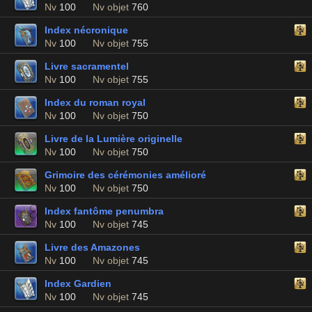
Nv
100
Nv objet
760
Index nécronique
Nv
100
Nv objet
755
Livre sacramentel
Nv
100
Nv objet
755
Index du roman royal
Nv
100
Nv objet
750
Livre de la Lumière originelle
Nv
100
Nv objet
750
Grimoire des cérémonies amélioré
Nv
100
Nv objet
750
Index fantôme penumbra
Nv
100
Nv objet
745
Livre des Amazones
Nv
100
Nv objet
745
Index Gardien
Nv
100
Nv objet
745