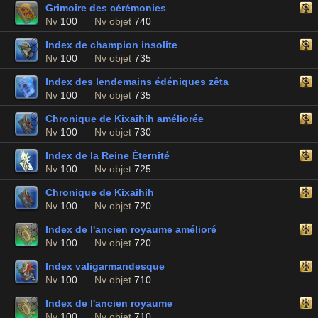
Grimoire des cérémonies
Nv
100
Nv objet
740
Index de champion insolite
Nv
100
Nv objet
735
Index des lendemains édéniques zêta
Nv
100
Nv objet
735
Chronique de Kixaihih améliorée
Nv
100
Nv objet
730
Index de la Reine Éternité
Nv
100
Nv objet
725
Chronique de Kixaihih
Nv
100
Nv objet
720
Index de l'ancien royaume amélioré
Nv
100
Nv objet
720
Index valigarmandesque
Nv
100
Nv objet
710
Index de l'ancien royaume
Nv
100
Nv objet
710