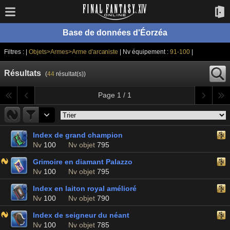
Base de données d'Éorzéa
Filtres : |
Objets>Armes>Arme d'arcaniste
| Nv équipement :
91-100
|
Résultats
(
44
résultat(s))
Page 1 / 1
Index de grand champion
Nv
100
Nv objet
795
Grimoire en diamant Palazzo
Nv
100
Nv objet
795
Index en laiton royal amélioré
Nv
100
Nv objet
790
Index de seigneur du néant
Nv
100
Nv objet
785