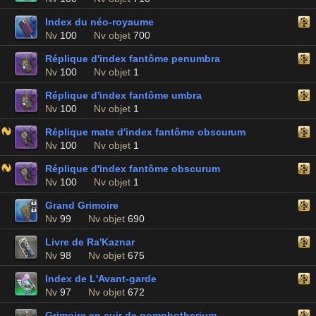
Index du néo-royaume
Nv
100
Nv objet
700
Réplique d'index fantôme penumbra
Nv
100
Nv objet
1
Réplique d'index fantôme umbra
Nv
100
Nv objet
1
Réplique mate d'index fantôme obscurum
Nv
100
Nv objet
1
Réplique d'index fantôme obscurum
Nv
100
Nv objet
1
Grand Grimoire
Nv
99
Nv objet
690
Livre de Ra'Kaznar
Nv
98
Nv objet
675
Index de L'Avant-garde
Nv
97
Nv objet
672
Grimoire en cuir de gomphotherium