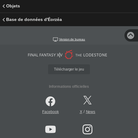
Objets
Base de données d'Éorzéa
Version de bureau
Télécharger le jeu
Informations officielles
/
Facebook
X
News