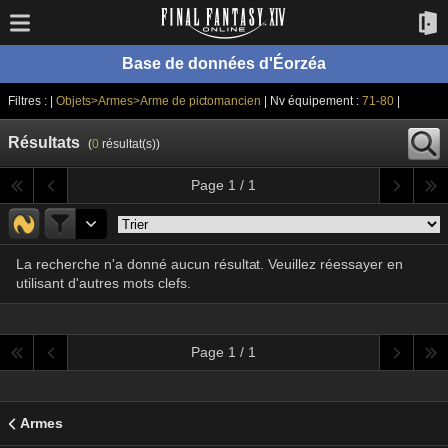
Base de données d'Éorzéa
Filtres : |
Objets>Armes>Arme de pictomancien
| Nv équipement :
71-80
|
Résultats
(
0
résultat(s))
Page 1 / 1
La recherche n'a donné aucun résultat. Veuillez réessayer en
utilisant d'autres mots clefs.
Page 1 / 1
Armes