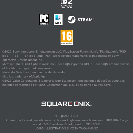
©2026 Sony Interactive Entertainment LLC."PlayStation Family Mark", "PlayStation", "PS5
logo", "PS5", "PS4 logo" and "PS4" are registered trademarks or trademarks of Sony
Interactive Entertainment Inc.
Microsoft, the XBOX Sphere mark, the Series X|S logo and XBOX Series X|S are trademarks
of the Microsoft group of companies.
Nintendo Switch est une marque de Nintendo.
Mac is a trademark of Apple Inc.
©2026 Valve Corporation. Steam et le logo Steam sont des marques déposées et/ou des
marques enregistrées par Valve Corporation aux É.U. et/ou dans d'autres pays.
© SQUARE ENIX
Square Enix Limited, société immatriculée en Angleterre sous le numéro 01804186 - Siège
social : 240 Blackfriars Road, London, SE1 8NW.
LOGO ILLUSTRATION:© YOSHITAKA AMANO