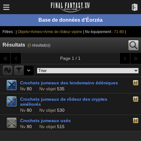
Base de données d'Éorzéa
Filtres : |
Objets>Armes>Arme de rôdeur vipère
| Nv équipement :
71-80
|
Résultats
(
3
résultat(s))
Page 1 / 1
Crochets jumeaux des lendemains édéniques
Nv
80
Nv objet
535
Crochets jumeaux de rôdeur des cryptes
améliorés
Nv
80
Nv objet
530
Crochets jumeaux usés
Nv
80
Nv objet
515