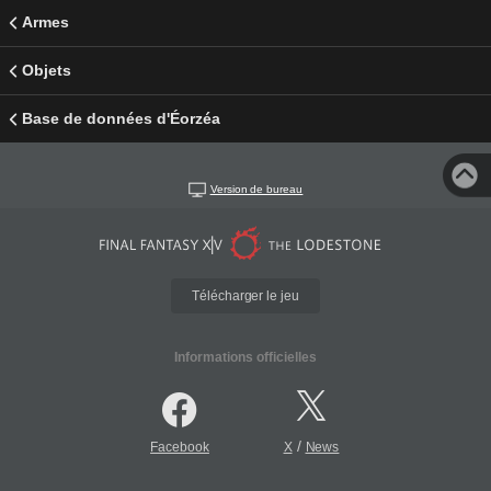
Armes
Objets
Base de données d'Éorzéa
Version de bureau
Télécharger le jeu
Informations officielles
/
Facebook
X
News