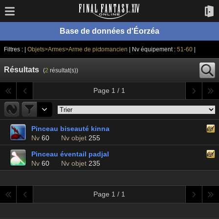
Base de données d'Éorzéa
Filtres : |
Objets>Armes>Arme de pictomancien
| Nv équipement :
51-60
|
Résultats
(
2
résultat(s))
Page 1 / 1
Pinceau biseauté kinna
Nv
60
Nv objet
255
Pinceau éventail padjal
Nv
60
Nv objet
235
Page 1 / 1