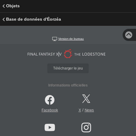
Objets
Base de données d'Éorzéa
Version de bureau
Télécharger le jeu
Informations officielles
/
Facebook
X
News