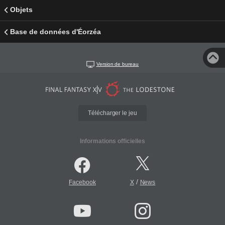
Objets
Base de données d'Éorzéa
Version de bureau
Télécharger le jeu
Informations officielles
/
Facebook
X
News