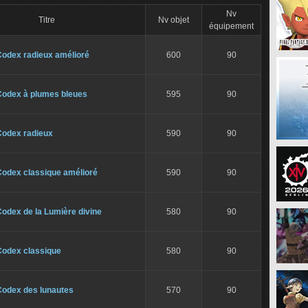
Nv
Titre
Nv objet
équipement
Codex radieux amélioré
600
90
Codex à plumes bleues
595
90
Codex radieux
590
90
Codex classique amélioré
590
90
odex de la Lumière divine
580
90
Codex classique
580
90
Codex des lunautes
570
90