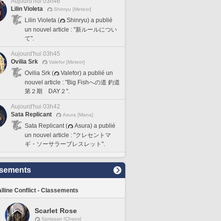
Aujourd'hui 03h46
Lilin Violeta
Shinryu [Meteor]
Lilin Violeta (
Shinryu) a publié
un nouvel article : "新ルールについ
て".
Aujourd'hui 03h45
Ovilia Srk
Valefor [Meteor]
Ovilia Srk (
Valefor) a publié un
nouvel article : "Big Fishへの道 釣道
第２期 DAY２".
Aujourd'hui 03h42
Sata Replicant
Asura [Mana]
Sata Replicant (
Asura) a publié
un nouvel article : "クレセントマ
ギ・ソーサラーブレスレット".
sements
lline Conflict - Classements
Scarlet Rose
Spriggan [Chaos]