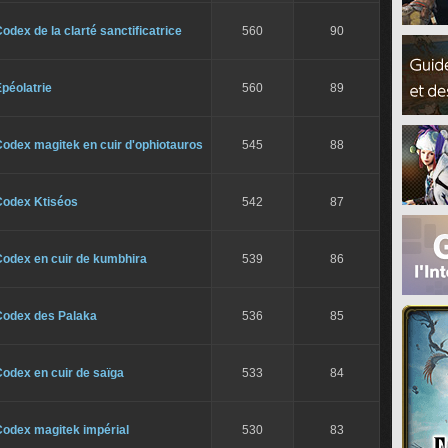
odex de la clarté sanctificatrice
560
90
péolatrie
560
89
odex magitek en cuir d'ophiotauros
545
88
Codex Ktiséos
542
87
Codex en cuir de kumbhira
539
86
Codex des Palaka
536
85
odex en cuir de saïga
533
84
Codex magitek impérial
530
83