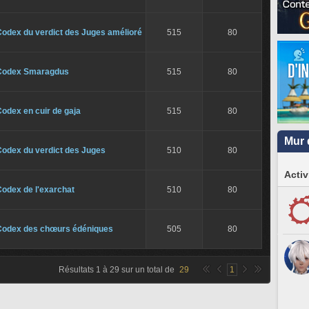
Codex du verdict des Juges amélioré
515
80
Codex Smaragdus
515
80
odex en cuir de gaja
515
80
Mur 
Codex du verdict des Juges
510
80
Activ
odex de l'exarchat
510
80
Codex des chœurs édéniques
505
80
Résultats
1
à
29
sur un total de
29
1