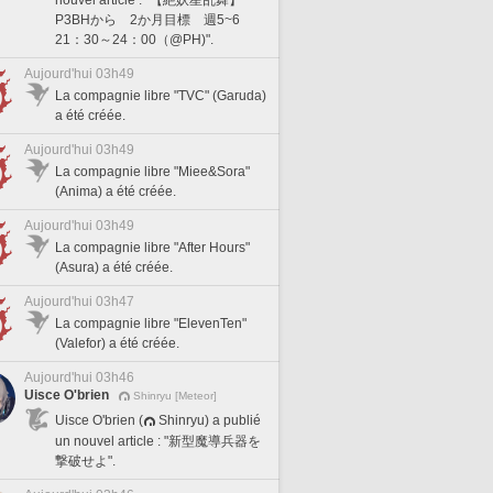
P3BHから 2か月目標 週5~6
21：30～24：00（@PH)".
Aujourd'hui 03h49
La compagnie libre "TVC" (Garuda)
a été créée.
Aujourd'hui 03h49
La compagnie libre "Miee&Sora"
(Anima) a été créée.
Aujourd'hui 03h49
La compagnie libre "After Hours"
(Asura) a été créée.
Aujourd'hui 03h47
La compagnie libre "ElevenTen"
(Valefor) a été créée.
Aujourd'hui 03h46
Uisce O'brien
Shinryu [Meteor]
Uisce O'brien (
Shinryu) a publié
un nouvel article : "新型魔導兵器を
撃破せよ".