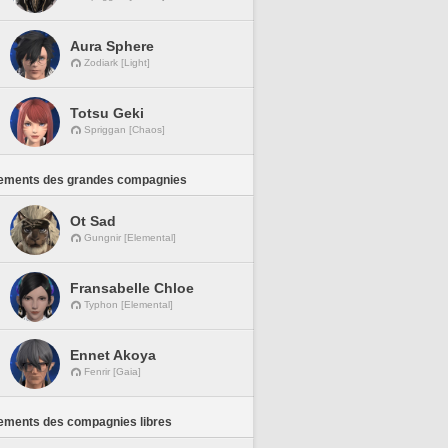
Aura Sphere
Zodiark [Light]
Totsu Geki
Spriggan [Chaos]
ements des grandes compagnies
Ot Sad
Gungnir [Elemental]
Fransabelle Chloe
Typhon [Elemental]
Ennet Akoya
Fenrir [Gaia]
ements des compagnies libres