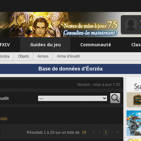
FFXIV
Guides du jeu
Communauté
Cla
orzéa
Objets
Armes
Arme d'érudit
Base de données d'Éorzéa
Version : mise à jour 7.55
udit
-600
Résultats
1
à
29
sur un total de
29
1