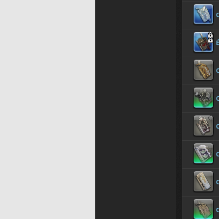
C
É
C
C