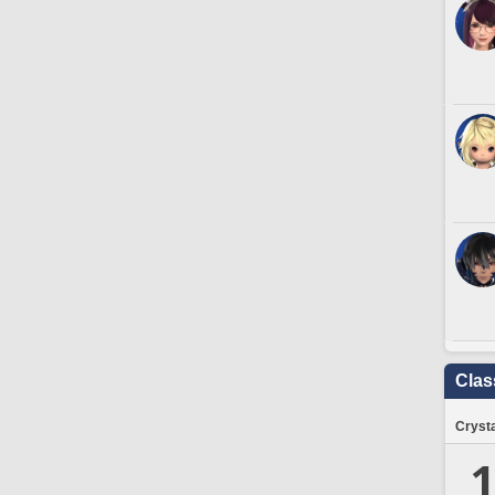
Clas
Crysta
1