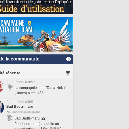
de la communauté
ité récente
Aujourd'hui 03h52
La compagnie libre "Tama-Neko"
(Hades) a été créée.
Aujourd'hui 03h51
Bad Badtz-maru
Pandaemonium [Mana]
Bad Badtz-maru (
Pandaemonium) a publié un
nouvel article : "【絶妖星乱舞】