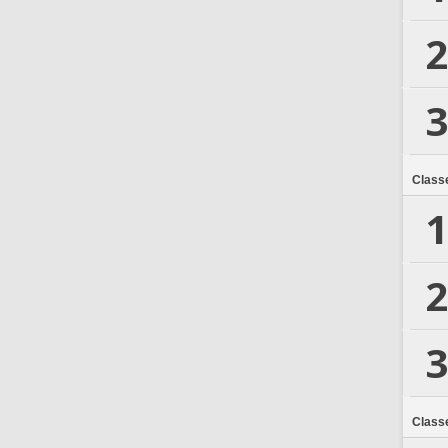
2
3
Class
1
2
3
Class