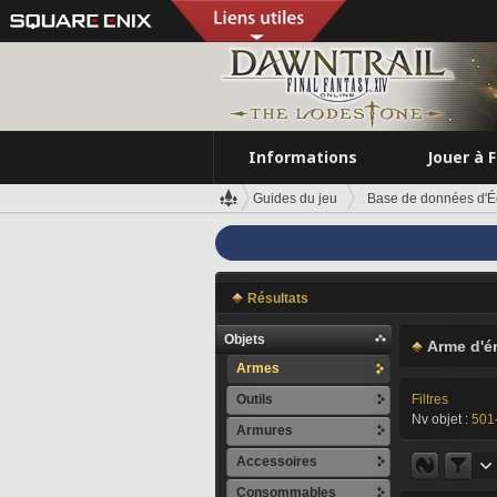
Informations
Jouer à 
Guides du jeu
Base de données d'É
Résultats
Objets
Arme d'ér
Armes
Outils
Filtres
Nv objet :
501
Armures
Accessoires
Consommables