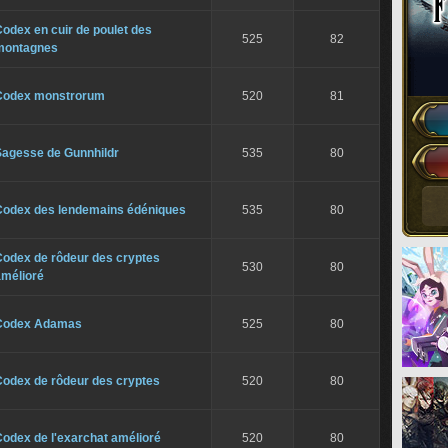
odex en cuir de poulet des
525
82
montagnes
Codex monstrorum
520
81
Sagesse de Gunnhildr
535
80
Codex des lendemains édéniques
535
80
Codex de rôdeur des cryptes
530
80
amélioré
Codex Adamas
525
80
Codex de rôdeur des cryptes
520
80
odex de l'exarchat amélioré
520
80