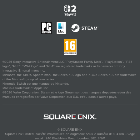
©2026 Sony Interactive Entertainment LLC."PlayStation Family Mark", "PlayStation", "PS5
logo", "PS5", "PS4 logo" and "PS4" are registered trademarks or trademarks of Sony
Interactive Entertainment Inc.
Microsoft, the XBOX Sphere mark, the Series X|S logo and XBOX Series X|S are trademarks
of the Microsoft group of companies.
Nintendo Switch est une marque de Nintendo.
Mac is a trademark of Apple Inc.
©2026 Valve Corporation. Steam et le logo Steam sont des marques déposées et/ou des
marques enregistrées par Valve Corporation aux É.U. et/ou dans d'autres pays.
© SQUARE ENIX
Square Enix Limited, société immatriculée en Angleterre sous le numéro 01804186 - Siège
social : 240 Blackfriars Road, London, SE1 8NW.