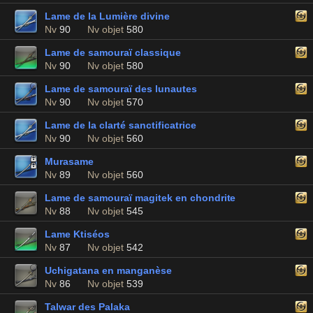
Lame de la Lumière divine
Nv
90
Nv objet
580
Lame de samouraï classique
Nv
90
Nv objet
580
Lame de samouraï des lunautes
Nv
90
Nv objet
570
Lame de la clarté sanctificatrice
Nv
90
Nv objet
560
Murasame
Nv
89
Nv objet
560
Lame de samouraï magitek en chondrite
Nv
88
Nv objet
545
Lame Ktiséos
Nv
87
Nv objet
542
Uchigatana en manganèse
Nv
86
Nv objet
539
Talwar des Palaka