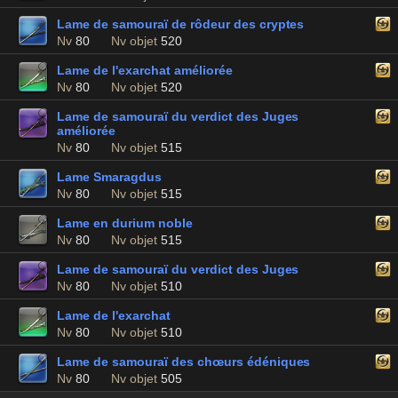
Lame de samouraï de rôdeur des cryptes
Nv
80
Nv objet
520
Lame de l'exarchat améliorée
Nv
80
Nv objet
520
Lame de samouraï du verdict des Juges
améliorée
Nv
80
Nv objet
515
Lame Smaragdus
Nv
80
Nv objet
515
Lame en durium noble
Nv
80
Nv objet
515
Lame de samouraï du verdict des Juges
Nv
80
Nv objet
510
Lame de l'exarchat
Nv
80
Nv objet
510
Lame de samouraï des chœurs édéniques
Nv
80
Nv objet
505