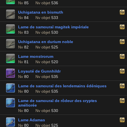
Nv
85
Nv objet
536
Uchigatana en bismuth
Nv
84
Nv objet
533
Lame de samouraï magitek impériale
Nv
83
Nv objet
530
Uchigatana en durium noble
Nv
82
Nv objet
525
Lame monstrorum
Nv
81
Nv objet
520
Loyauté de Gunnhildr
Nv
80
Nv objet
535
Lame de samouraï des lendemains édéniques
Nv
80
Nv objet
535
Lame de samouraï de rôdeur des cryptes
améliorée
Nv
80
Nv objet
530
Lame Adamas
Nv
80
Nv objet
525