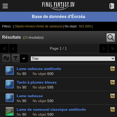
Base de données d'Éorzéa
Filtres : |
Objets>Armes>Arme de samouraï
| Nv objet :
501-600
|
Résultats
(
29
résultat(s))
Page 1 / 1
Lame radieuse améliorée
Nv
90
Nv objet
600
Tachi à plumes bleues
Nv
90
Nv objet
595
Lame radieuse
Nv
90
Nv objet
590
Lame de samouraï classique améliorée
Nv
90
Nv objet
590