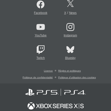
/
Facebook
X
News
YouTube
Instagram
Twitch
Bluesky
Licence
Règles et politiques
Politique de confidentialité
Politique d'utilisation des cookies