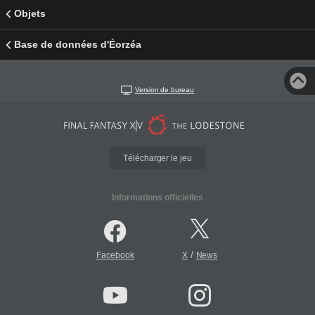
Objets
Base de données d'Éorzéa
Version de bureau
Télécharger le jeu
Informations officielles
/
Facebook
X
News