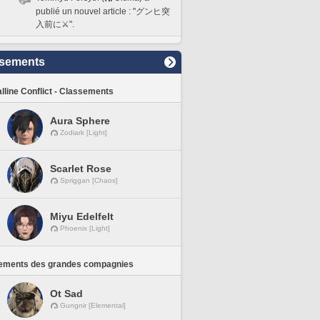
publié un nouvel article : "グンヒ突
入前に⚔️".
sements
lline Conflict - Classements
Aura Sphere
Zodiark [Light]
Scarlet Rose
Spriggan [Chaos]
Miyu Edelfelt
Phoenix [Light]
ements des grandes compagnies
Ot Sad
Gungnir [Elemental]