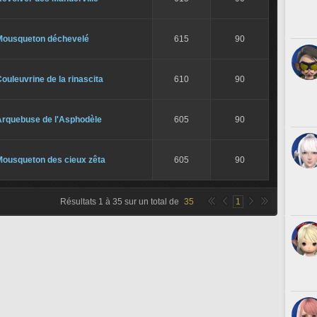
Mousqueton déchevelé
615
90
ouleuvrine de la rinascita
610
90
Arquebuse de l'Asphodèle
605
90
Mousqueton des cieux zêta
605
90
Résultats
1
à
35
sur un total de
35
1