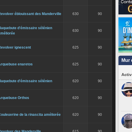
evolver éblouissant des Manderville
630
90
Haquebute d'émissaire sélénien
630
90
améliorée
Revolver ignescent
625
90
Mur 
Arquebuse enaretos
625
90
Activ
Haquebute d'émissaire sélénien
620
90
Arquebuse Orthos
620
90
ouleuvrine de la rinascita améliorée
620
90
Revolver des Manderville
615
90