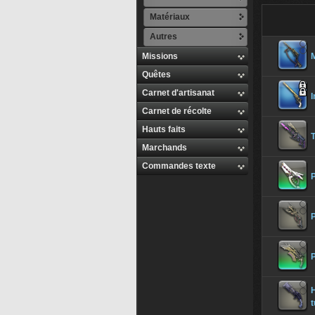
Matériaux
Autres
Missions
Quêtes
Carnet d'artisanat
I
Carnet de récolte
Hauts faits
Marchands
Commandes texte
P
P
P
H