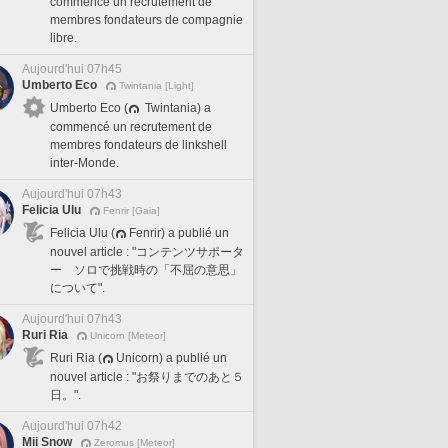
commencé un recrutement de
membres fondateurs de compagnie
libre.
Aujourd'hui 07h45
Umberto Eco
Twintania [Light]
Umberto Eco (
Twintania) a
commencé un recrutement de
membres fondateurs de linkshell
inter-Monde.
Aujourd'hui 07h43
Felicia Ulu
Fenrir [Gaia]
Felicia Ulu (
Fenrir) a publié un
nouvel article : "コンテンツサポータ
ー ソロで挑戦時の「不屈の意思」
について".
Aujourd'hui 07h43
Ruri Ria
Unicorn [Meteor]
Ruri Ria (
Unicorn) a publié un
nouvel article : "お祭りまでのあと５
日。".
Aujourd'hui 07h42
Mii Snow
Zeromus [Meteor]