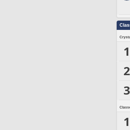
Clas
Crysta
1
2
3
Class
1