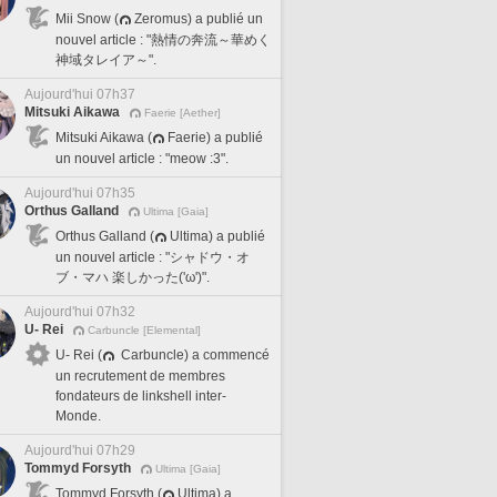
Mii Snow (
Zeromus) a publié un
nouvel article : "熱情の奔流～華めく
神域タレイア～".
Aujourd'hui 07h37
Mitsuki Aikawa
Faerie [Aether]
Mitsuki Aikawa (
Faerie) a publié
un nouvel article : "meow :3".
Aujourd'hui 07h35
Orthus Galland
Ultima [Gaia]
Orthus Galland (
Ultima) a publié
un nouvel article : "シャドウ・オ
ブ・マハ 楽しかった('ω')".
Aujourd'hui 07h32
U- Rei
Carbuncle [Elemental]
U- Rei (
Carbuncle) a commencé
un recrutement de membres
fondateurs de linkshell inter-
Monde.
Aujourd'hui 07h29
Tommyd Forsyth
Ultima [Gaia]
Tommyd Forsyth (
Ultima) a