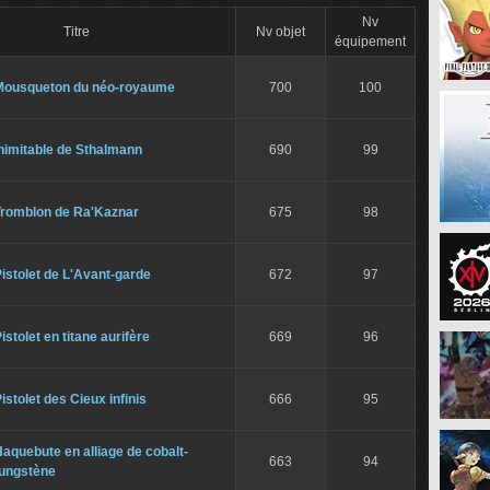
Nv
Titre
Nv objet
équipement
Mousqueton du néo-royaume
700
100
nimitable de Sthalmann
690
99
Tromblon de Ra'Kaznar
675
98
istolet de L'Avant-garde
672
97
istolet en titane aurifère
669
96
istolet des Cieux infinis
666
95
aquebute en alliage de cobalt-
663
94
tungstène