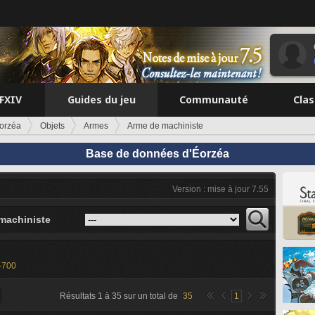
FFXIV
Guides du jeu
Communauté
Cla
orzéa
Objets
Armes
Arme de machiniste
Base de données d'Éorzéa
Version : mise à jour 7.55
machiniste
-700
Résultats
1
à
35
sur un total de
35
1