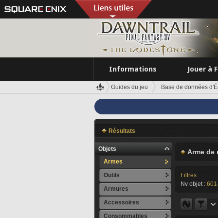
Informations
Jouer à 
Guides du jeu
Base de données d'É
Résultats
Objets
Arme de 
Armes
Outils
Filtres
Nv objet :
601
Armures
Accessoires
Consommables