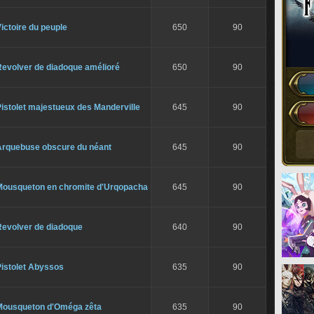
ictoire du peuple
650
90
Revolver de diadoque amélioré
650
90
istolet majestueux des Manderville
645
90
Arquebuse obscure du néant
645
90
Mousqueton en chromite d'Urqopacha
645
90
Revolver de diadoque
640
90
Pistolet Abyssos
635
90
Mousqueton d'Oméga zêta
635
90