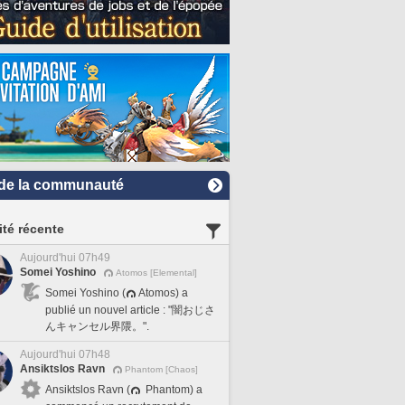
de la communauté
ité récente
Aujourd'hui 07h49
Somei Yoshino
Atomos [Elemental]
Somei Yoshino (
Atomos) a
publié un nouvel article : "闇おじさ
んキャンセル界隈。".
Aujourd'hui 07h48
Ansiktslos Ravn
Phantom [Chaos]
Ansiktslos Ravn (
Phantom) a