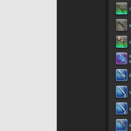
C
M
É
V
V
P