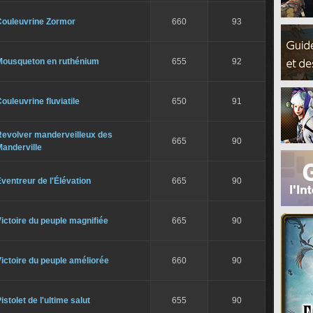
Couleuvrine Zormor
660
93
Mousqueton en ruthénium
655
92
ouleuvrine fluviatile
650
91
Revolver manderveilleux des
665
90
anderville
ventreur de l'Élévation
665
90
ictoire du peuple magnifiée
665
90
ictoire du peuple améliorée
660
90
istolet de l'ultime salut
655
90