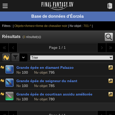
Base de données d'Éorzéa
Filtres : |
Objets>Armes>Arme de chevalier noir
| Nv objet :
701-*
|
Résultats
(
3
résultat(s))
Page 1 / 1
Grande épée en diamant Palazzo
Nv
100
Nv objet
795
Grande épée de seigneur du néant
Nv
100
Nv objet
785
Grande épée de courtisan assidu améliorée
Nv
100
Nv objet
780