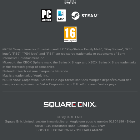
©2026 Sony Interactive Entertainment LLC."PlayStation Family Mark", "PlayStation", "PS5
logo", "PS5", "PS4 logo" and "PS4" are registered trademarks or trademarks of Sony
Interactive Entertainment Inc.
Microsoft, the XBOX Sphere mark, the Series X|S logo and XBOX Series X|S are trademarks
of the Microsoft group of companies.
Nintendo Switch est une marque de Nintendo.
Mac is a trademark of Apple Inc.
©2026 Valve Corporation. Steam et le logo Steam sont des marques déposées et/ou des
marques enregistrées par Valve Corporation aux É.U. et/ou dans d'autres pays.
© SQUARE ENIX
Square Enix Limited, société immatriculée en Angleterre sous le numéro 01804186 - Siège
social : 240 Blackfriars Road, London, SE1 8NW.
LOGO ILLUSTRATION:© YOSHITAKA AMANO