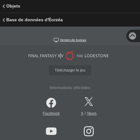
Objets
Base de données d'Éorzéa
Version de bureau
Télécharger le jeu
Informations officielles
/
Facebook
X
News