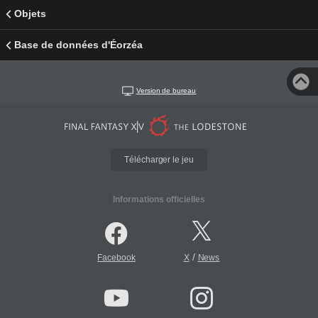
Objets
Base de données d'Éorzéa
Version de bureau
Télécharger le jeu
Informations officielles
/
Facebook
X
News