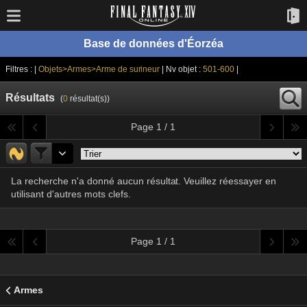
Base de données d'Éorzéa
Filtres : |
Objets>Armes>Arme de surineur
| Nv objet :
501-600
|
Résultats
(
0
résultat(s))
Page 1 / 1
La recherche n'a donné aucun résultat. Veuillez réessayer en
utilisant d'autres mots clefs.
Page 1 / 1
Armes