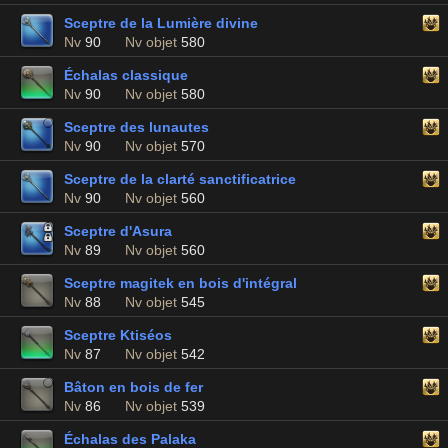
Sceptre de la Lumière divine
Nv
90
Nv objet
580
Échalas classique
Nv
90
Nv objet
580
Sceptre des lunautes
Nv
90
Nv objet
570
Sceptre de la clarté sanctificatrice
Nv
90
Nv objet
560
Sceptre d'Asura
Nv
89
Nv objet
560
Sceptre magitek en bois d'intégral
Nv
88
Nv objet
545
Sceptre Ktiséos
Nv
87
Nv objet
542
Bâton en bois de fer
Nv
86
Nv objet
539
Échalas des Palaka