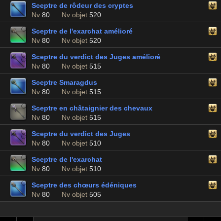
Sceptre de rôdeur des cryptes
Nv
80
Nv objet
520
Sceptre de l'exarchat amélioré
Nv
80
Nv objet
520
Sceptre du verdict des Juges amélioré
Nv
80
Nv objet
515
Sceptre Smaragdus
Nv
80
Nv objet
515
Sceptre en châtaignier des chevaux
Nv
80
Nv objet
515
Sceptre du verdict des Juges
Nv
80
Nv objet
510
Sceptre de l'exarchat
Nv
80
Nv objet
510
Sceptre des chœurs édéniques
Nv
80
Nv objet
505