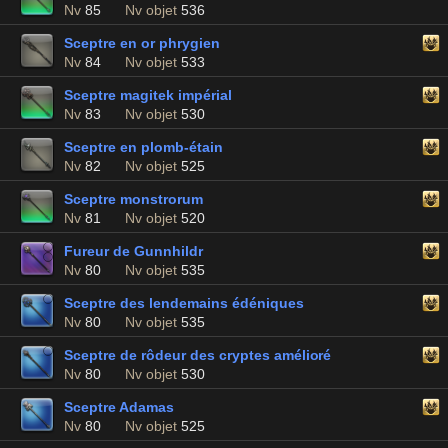
Nv
85
Nv objet
536
Sceptre en or phrygien
Nv
84
Nv objet
533
Sceptre magitek impérial
Nv
83
Nv objet
530
Sceptre en plomb-étain
Nv
82
Nv objet
525
Sceptre monstrorum
Nv
81
Nv objet
520
Fureur de Gunnhildr
Nv
80
Nv objet
535
Sceptre des lendemains édéniques
Nv
80
Nv objet
535
Sceptre de rôdeur des cryptes amélioré
Nv
80
Nv objet
530
Sceptre Adamas
Nv
80
Nv objet
525