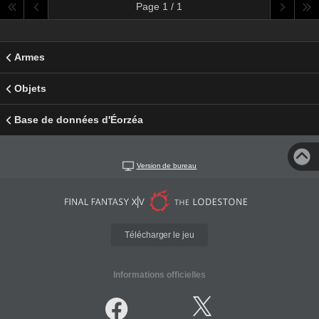
Page 1 / 1
Armes
Objets
Base de données d'Éorzéa
Version de bureau
Télécharger le jeu
Informations officielles