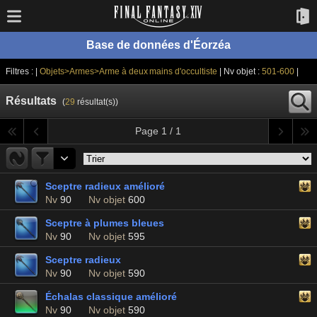
Base de données d'Éorzéa
Filtres : |
Objets>Armes>Arme à deux mains d'occultiste
| Nv objet :
501-600
|
Résultats
(
29
résultat(s))
Page 1 / 1
Sceptre radieux amélioré
Nv
90
Nv objet
600
Sceptre à plumes bleues
Nv
90
Nv objet
595
Sceptre radieux
Nv
90
Nv objet
590
Échalas classique amélioré
Nv
90
Nv objet
590