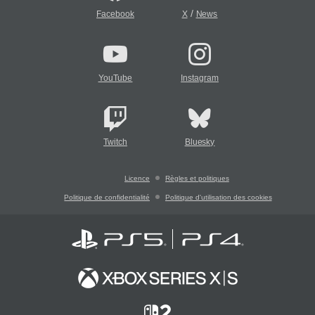
/
Facebook
X
News
YouTube
Instagram
Twitch
Bluesky
Licence
Règles et politiques
Politique de confidentialité
Politique d'utilisation des cookies