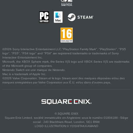
©2026 Sony Interactive Entertainment LLC."PlayStation Family Mark", "PlayStation", "PS5
logo", "PS5", "PS4 logo" and "PS4" are registered trademarks or trademarks of Sony
Interactive Entertainment Inc.
Microsoft, the XBOX Sphere mark, the Series X|S logo and XBOX Series X|S are trademarks
of the Microsoft group of companies.
Nintendo Switch est une marque de Nintendo.
Mac is a trademark of Apple Inc.
©2026 Valve Corporation. Steam et le logo Steam sont des marques déposées et/ou des
marques enregistrées par Valve Corporation aux É.U. et/ou dans d'autres pays.
© SQUARE ENIX
Square Enix Limited, société immatriculée en Angleterre sous le numéro 01804186 - Siège
social : 240 Blackfriars Road, London, SE1 8NW.
LOGO ILLUSTRATION:© YOSHITAKA AMANO