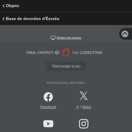
Objets
Base de données d'Éorzéa
Version de bureau
Télécharger le jeu
Informations officielles
/
Facebook
X
News