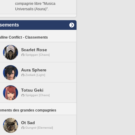
compagnie libre "Musica
Universalis (Asura)".
sements
lline Conflict - Classements
Scarlet Rose
Spriggan [Chaos]
Aura Sphere
Zodiark [Light]
Totsu Geki
Spriggan [Chaos]
ements des grandes compagnies
Ot Sad
Gungnir [Elemental]