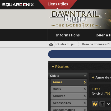
Informations
Jouer à 
Guides du jeu
Base de données d'É
Résultats
Objets
Arme de 
Armes
Outils
Filtres
Nv objet :
701
Armures
Accessoires
Consommables