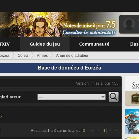
FFXIV
Guides du jeu
Communauté
Cla
orzéa
Objets
Armes
Arme de gladiateur
Base de données d'Éorzéa
Version : mise à jour 7.55
gladiateur
-*
Résultats
1
à
3
sur un total de
3
1