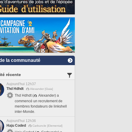
de la communauté
ité récente
Aujourd'hui 12h37
Thd Hdhdt
Alexander [Gaia]
Thd Hdhdt (
Alexander) a
commencé un recrutement de
membres fondateurs de linkshell
inter-Monde.
Aujourd'hui 12h36
Haju Coded
Carbuncle [Elemental]