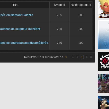
Titre
Nv objet
Nv équipement
Épée en diamant Palazzo
795
100
Fauchon de seigneur du néant
785
100
pée de courtisan assidu améliorée
780
100
Résultats
1
à
3
sur un total de
3
1