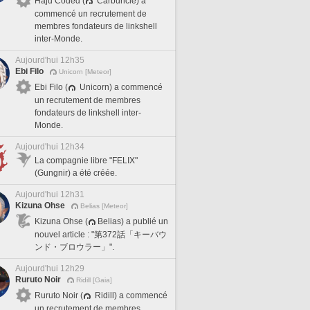
Haju Coded (
Carbuncle) a
commencé un recrutement de
membres fondateurs de linkshell
inter-Monde.
Aujourd'hui 12h35
Ebi Filo
Unicorn [Meteor]
Ebi Filo (
Unicorn) a commencé
un recrutement de membres
fondateurs de linkshell inter-
Monde.
Aujourd'hui 12h34
La compagnie libre "FELIX"
(Gungnir) a été créée.
Aujourd'hui 12h31
Kizuna Ohse
Belias [Meteor]
Kizuna Ohse (
Belias) a publié un
nouvel article : "第372話「キーバウ
ンド・ブロウラー」".
Aujourd'hui 12h29
Ruruto Noir
Ridill [Gaia]
Ruruto Noir (
Ridill) a commencé
un recrutement de membres