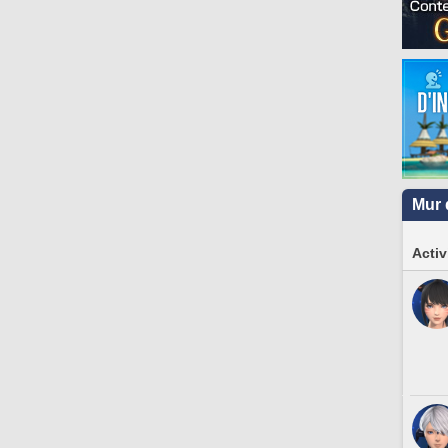
Mur 
Activ