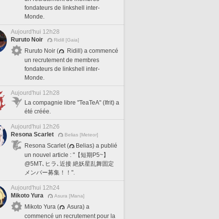
fondateurs de linkshell inter-
Monde.
Aujourd'hui 12h28
Ruruto Noir
Ridill [Gaia]
Ruruto Noir (
Ridill) a commencé
un recrutement de membres
fondateurs de linkshell inter-
Monde.
Aujourd'hui 12h28
La compagnie libre "TeaTeA" (Ifrit) a
été créée.
Aujourd'hui 12h26
Resona Scarlet
Belias [Meteor]
Resona Scarlet (
Belias) a publié
un nouvel article : "【短期P5~】
@5MT､ヒラ､近接 絶妖星乱舞固定
メンバー募集！！".
Aujourd'hui 12h24
Mikoto Yura
Asura [Mana]
Mikoto Yura (
Asura) a
commencé un recrutement pour la