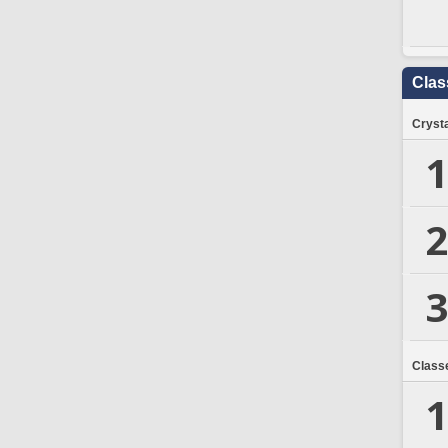
Clas
Crysta
1
2
3
Class
1